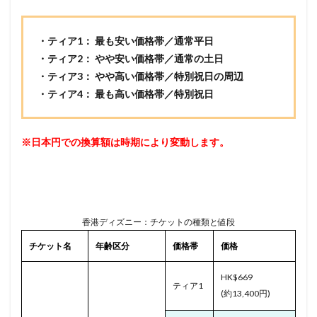
・
ティア1
： 最も安い価格帯／通常平日
・
ティア2
： やや安い価格帯／通常の土日
・
ティア3
： やや高い価格帯／特別祝日の周辺
・
ティア4
： 最も高い価格帯／特別祝日
※日本円での換算額は時期により変動します。
香港ディズニー：チケットの種類と値段
チケット名
年齢区分
価格帯
価格
HK$669
ティア1
(約13,400円)