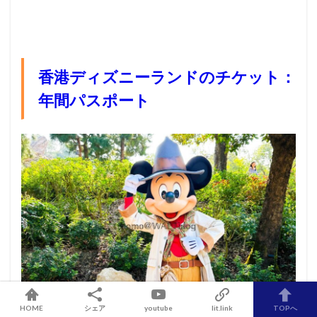
香港ディズニーランドのチケット：
年間パスポート
HOME
シェア
youtube
lit.link
TOPへ
香港ディズニーでは、
年間パスポートが
「マジックアクセ