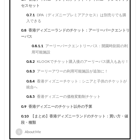
セスセット
0.7.1
DPA（ディズニープレミアアクセス）は別売りでも購
入できる
0.8
香港ディズニーランドのチケット：アーリーパークエントリ
ーパス
0.8.1.1
アーリーパークエントリーパス：開園時刻前の利
用可能施設
0.8.2
KLOOKでチケット購入後のアーリーパス購入もあり！
0.8.3
アーリーアワーの利用可能施設が追加に！
0.8.4
香港ディズニーチケット：シニアと子供のチケットが
統合へ
0.8.5
香港ディズニーの価格変動制チケット
0.9
香港ディズニーのチケット以外の予算
0.10
【まとめ】香港ディズニーランドのチケット：買い方・値
段・種類
1
About Me