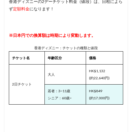
香港ディズニーの2デーチケット料金（値段）は、日程によら
ず
定額料金
になります！
※日本円での換算額は時期により変動します。
香港ディズニー：チケットの種類と値段
チケット名
年齢区分
価格
HK$1,132
大人
(約22,640円)
2日チケット
若者：3~11歳
HK$849
シニア：60歳~
(約17,000円)