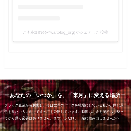
こも/𝕜𝕠𝕞𝕠(@waltblog_org)がシェアした投稿
ーあなたの「いつか」を、「来月」に変える場所ー" width="768" height="432" >
ーあなたの「いつか」を、「来月」に変える場所ー
ブラック企業から脱出し、今は世界のパークを職場にしている私が、同じ景
色を見たい人に向けてすべてを公開しています。時間もお金も場所も、整っ
てから動く必要はありません。まず一歩だけ、一緒に踏み出しませんか？