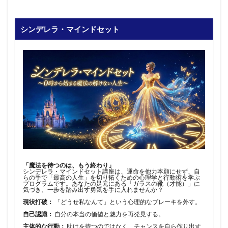
シンデレラ・マインドセット
「魔法を待つのは、もう終わり」
シンデレラ・マインドセット講座は、運命を他力本願にせず、自
らの手で「最高の人生」を切り拓くための心理学と行動術を学ぶ
プログラムです。あなたの足元にある「ガラスの靴（才能）」に
気づき、一歩を踏み出す勇気を手に入れませんか？
現状打破：
「どうせ私なんて」という心理的なブレーキを外す。
自己認識：
自分の本当の価値と魅力を再発見する。
主体的な行動：
助けを待つのではなく、チャンスを自ら作り出す