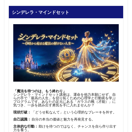
シンデレラ・マインドセット
「魔法を待つのは、もう終わり」
シンデレラ・マインドセット講座は、運命を他力本願にせず、自
らの手で「最高の人生」を切り拓くための心理学と行動術を学ぶ
プログラムです。あなたの足元にある「ガラスの靴（才能）」に
気づき、一歩を踏み出す勇気を手に入れませんか？
現状打破：
「どうせ私なんて」という心理的なブレーキを外す。
自己認識：
自分の本当の価値と魅力を再発見する。
主体的な行動：
助けを待つのではなく、チャンスを自ら作り出す
力を養う。