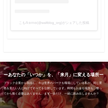
こも/𝕜𝕠𝕞𝕠(@waltblog_org)がシェアした投稿
ーあなたの「いつか」を、「来月」に変える場所ー" width="768" height="432" >
ーあなたの「いつか」を、「来月」に変える場所ー
ブラック企業から脱出し、今は世界のパークを職場にしている私が、同じ景
色を見たい人に向けてすべてを公開しています。時間もお金も場所も、整っ
てから動く必要はありません。まず一歩だけ、一緒に踏み出しませんか？