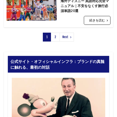
海外ディズニー 英語対応完全マ
ニュアル｜不安をなくす旅行必
須単語20選
続きを読む
1
2
Next
公式サイト・オフィシャルインフラ：ブランドの真髄
に触れる、最初の対話