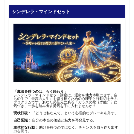
シンデレラ・マインドセット
「魔法を待つのは、もう終わり」
シンデレラ・マインドセット講座は、運命を他力本願にせず、自
らの手で「最高の人生」を切り拓くための心理学と行動術を学ぶ
プログラムです。あなたの足元にある「ガラスの靴（才能）」に
気づき、一歩を踏み出す勇気を手に入れませんか？
現状打破：
「どうせ私なんて」という心理的なブレーキを外す。
自己認識：
自分の本当の価値と魅力を再発見する。
主体的な行動：
助けを待つのではなく、チャンスを自ら作り出す
力を養う。