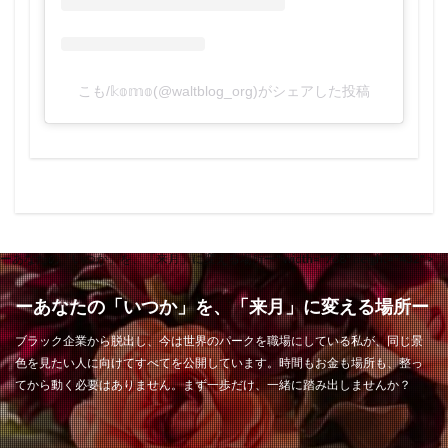
こも/𝕜𝕠𝕞𝕠(@waltblog_org)がシェアした投稿
ーあなたの「いつか」を、「来月」に変える場所ー" width="768" height="432" >
ーあなたの「いつか」を、「来月」に変える場所ー
ブラック企業から脱出し、今は世界のパークを職場にしている私が、同じ景
色を見たい人に向けてすべてを公開しています。時間もお金も場所も、整っ
てから動く必要はありません。まず一歩だけ、一緒に踏み出しませんか？