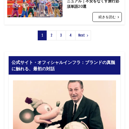
ニュアル｜不安をなくす旅行必
須単語20選
続きを読む
1
2
3
4
Next
公式サイト・オフィシャルインフラ：ブランドの真髄
に触れる、最初の対話