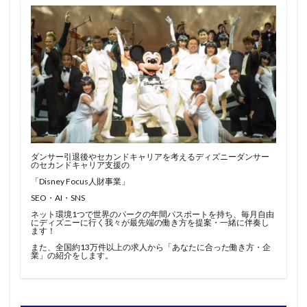
ダンサー引退後やセカンドキャリアを考えるディズニーダンサー
のセカンドキャリア支援の
「Disney Focus人財事業」
SEO・AI・SNS
ネット環境1つで世界のパークの年間パスポートを持ち、毎月自由
にディズニーに行く我々が最先端の働き方を提案・一緒に伴奏し
ます！
また、全国約13万件以上の求人から「あなたに合った働き方・企
業」の紹介をします。