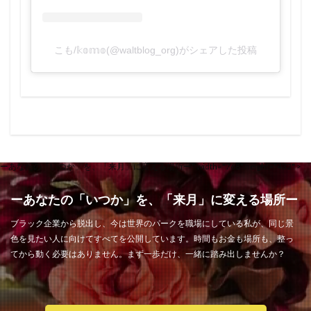
こも/𝕜𝕠𝕞𝕠(@waltblog_org)がシェアした投稿
ーあなたの「いつか」を、「来月」に変える場所ー" width="768" height="432" >
ーあなたの「いつか」を、「来月」に変える場所ー
ブラック企業から脱出し、今は世界のパークを職場にしている私が、同じ景
色を見たい人に向けてすべてを公開しています。時間もお金も場所も、整っ
てから動く必要はありません。まず一歩だけ、一緒に踏み出しませんか？