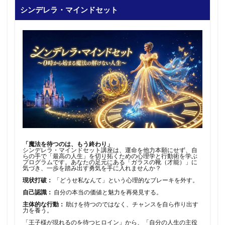
シンデレラ・マインドセット
「魔法を待つのは、もう終わり」
シンデレラ・マインドセット講座は、運命を他力本願にせず、自
らの手で「最高の人生」を切り拓くための心理学と行動術を学ぶ
プログラムです。あなたの足元にある「ガラスの靴（才能）」に
気づき、一歩を踏み出す勇気を手に入れませんか？
現状打破：
「どうせ私なんて」という心理的なブレーキを外す。
自己認識：
自分の本当の価値と魅力を再発見する。
主体的な行動：
助けを待つのではなく、チャンスを自ら作り出す
力を養う。
「王子様が現れるのを待つヒロイン」から、「自分の人生の主役