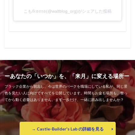
こも/𝕜𝕠𝕞𝕠(@waltblog_org)がシェアした投稿
ーあなたの「いつか」を、「来月」に変える場所ー" width="768" height="432" >
ーあなたの「いつか」を、「来月」に変える場所ー
ブラック企業から脱出し、今は世界のパークを職場にしている私が、同じ景
色を見たい人に向けてすべてを公開しています。時間もお金も場所も、整っ
てから動く必要はありません。まず一歩だけ、一緒に踏み出しませんか？
→ Castle-Builder's Lab の詳細を見る