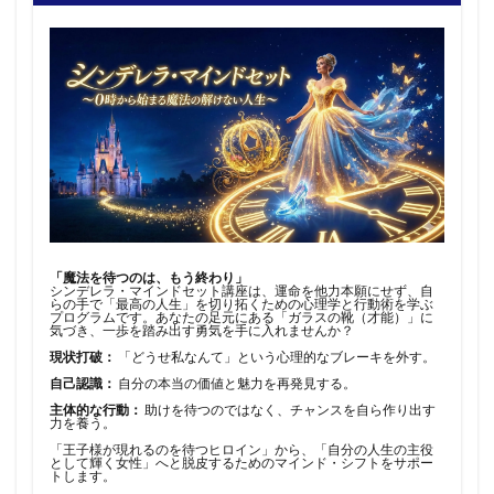
「魔法を待つのは、もう終わり」
シンデレラ・マインドセット講座は、運命を他力本願にせず、自
らの手で「最高の人生」を切り拓くための心理学と行動術を学ぶ
プログラムです。あなたの足元にある「ガラスの靴（才能）」に
気づき、一歩を踏み出す勇気を手に入れませんか？
現状打破：
「どうせ私なんて」という心理的なブレーキを外す。
自己認識：
自分の本当の価値と魅力を再発見する。
主体的な行動：
助けを待つのではなく、チャンスを自ら作り出す
力を養う。
「王子様が現れるのを待つヒロイン」から、「自分の人生の主役
として輝く女性」へと脱皮するためのマインド・シフトをサポー
トします。