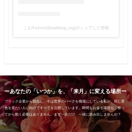
こも/𝕜𝕠𝕞𝕠(@waltblog_org)がシェアした投稿
ーあなたの「いつか」を、「来月」に変える場所ー" width="768" height="432" >
ーあなたの「いつか」を、「来月」に変える場所ー
ブラック企業から脱出し、今は世界のパークを職場にしている私が、同じ景
色を見たい人に向けてすべてを公開しています。時間もお金も場所も、整っ
てから動く必要はありません。まず一歩だけ、一緒に踏み出しませんか？