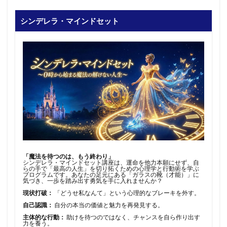
シンデレラ・マインドセット
「魔法を待つのは、もう終わり」
シンデレラ・マインドセット講座は、運命を他力本願にせず、自
らの手で「最高の人生」を切り拓くための心理学と行動術を学ぶ
プログラムです。あなたの足元にある「ガラスの靴（才能）」に
気づき、一歩を踏み出す勇気を手に入れませんか？
現状打破：
「どうせ私なんて」という心理的なブレーキを外す。
自己認識：
自分の本当の価値と魅力を再発見する。
主体的な行動：
助けを待つのではなく、チャンスを自ら作り出す
力を養う。