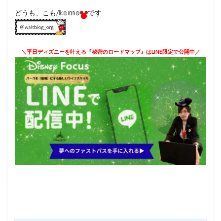
どうも、こも/𝕜𝕠𝕞𝕠
です
＼平日ディズニーを叶える『秘密のロードマップ』はLINE限定で公開中／