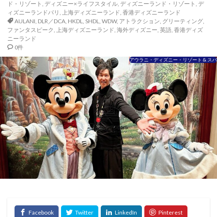
ド・リゾート
,
ディズニー×ライフスタイル
,
ディズニーランド・リゾート
,
デ
ィズニーランドパリ
,
上海ディズニーランド
,
香港ディズニーランド
AULANI
,
DLR／DCA
,
HKDL
,
SHDL
,
WDW
,
アトラクション
,
グリーティング
,
ファンタスピーク
,
上海ディズニーランド
,
海外ディズニー
,
英語
,
香港ディズ
ニーランド
0件
アウラニ・ディズニー・リゾート & スパ