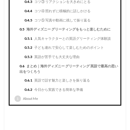
0.4.3
コツ③ リアクションを大きめにとる
0.4.4
コツ④ 照れずに積極的に話しかける
0.4.5
コツ⑤ 写真や動画に残して振り返る
0.5
海外ディズニー グリーティングをもっと楽しむために
0.5.1
人気キャラクターとの英語グリーティング体験談
0.5.2
子ども連れで安心して楽しむためのポイント
0.5.3
英語が苦手でも大丈夫な理由
0.6
まとめ｜海外ディズニー グリーティング 英語で最高の思い
出をつくろう
0.6.1
英語で話す魅力と楽しさを振り返る
0.6.2
今日から実践できる簡単な準備
1
About Me