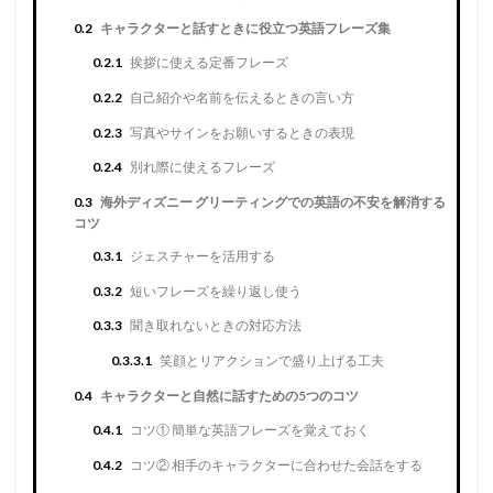
0.2
キャラクターと話すときに役立つ英語フレーズ集
0.2.1
挨拶に使える定番フレーズ
0.2.2
自己紹介や名前を伝えるときの言い方
0.2.3
写真やサインをお願いするときの表現
0.2.4
別れ際に使えるフレーズ
0.3
海外ディズニー グリーティングでの英語の不安を解消する
コツ
0.3.1
ジェスチャーを活用する
0.3.2
短いフレーズを繰り返し使う
0.3.3
聞き取れないときの対応方法
0.3.3.1
笑顔とリアクションで盛り上げる工夫
0.4
キャラクターと自然に話すための5つのコツ
0.4.1
コツ① 簡単な英語フレーズを覚えておく
0.4.2
コツ② 相手のキャラクターに合わせた会話をする