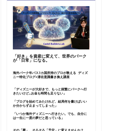
「好き」を資産に変えて、世界のパーク
が「日常」になる。
海外パーク年パス3カ国所持のプロが教える ディズ
ニー特化ブログ×潜在意識書き換え講座
「ディズニーが大好きで、もっと頻繁にパークへ行
きたいけど…お金も時間も足りない」
「ブログを始めてみたけれど、結局何を書けばいい
か分からず止まってしまった」
「いつか海外ディズニーへ行きたい。でも、自分に
は一生に一度の夢だと思っている」
その「夢」、そろそろ「予定」に変えませんか？