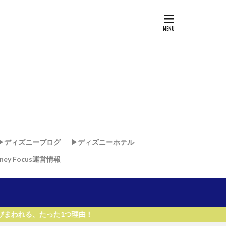
▶︎ディズニーブログ
▶︎ディズニーホテル
sney Focus運営情報
ド
ド
・リゾート & スパ
リゾート
リ
ー・ワールド・リゾート
理由！