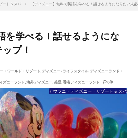
ート & スパ
【ディズニー】無料で英語を学べる！話せるようになりたい人必
語を学べる！話せるようにな
テップ！
ー・ワールド・リゾート
,
ディズニー×ライフスタイル
,
ディズニーランド・
ィズニーランド
,
海外ディズニー
,
英語
,
香港ディズニーランド
0件
アウラニ・ディズニー・リゾート & スパ