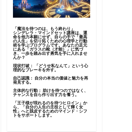
「魔法を待つのは、もう終わり」
シンデレラ・マインドセット講座は、運
命を他力本願にせず、自らの手で「最高
の人生」を切り拓くための心理学と行動
術を学ぶプログラムです。あなたの足元
にある「ガラスの靴（才能）」に気づ
き、一歩を踏み出す勇気を手に入れませ
んか？
現状打破：
「どうせ私なんて」という心
理的なブレーキを外す。
自己認識：
自分の本当の価値と魅力を再
発見する。
主体的な行動：
助けを待つのではなく、
チャンスを自ら作り出す力を養う。
「王子様が現れるのを待つヒロイン」か
ら、「自分の人生の主役として輝く女
性」へと脱皮するためのマインド・シフ
トをサポートします。