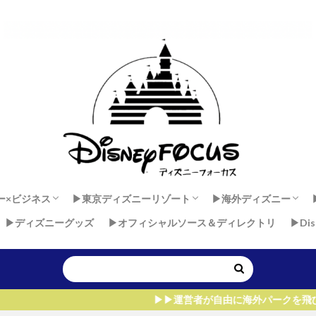
ー×ビジネス
▶︎東京ディズニーリゾート
▶︎海外ディズニー
▶︎ディズニーグッズ
▶︎オフィシャルソース＆ディレクトリ
▶︎Di
 × 健康
ダンサーセカンドキャリア
ー×マインド
東京ディズニーランド
東京ディズニーシー
香港ディズニーラン
上海ディズニーラン
アウラニ・ディズニー
ディズニーランド・
ディズニーランドパ
ウォルト・ディズニ
▶︎▶︎運営者が自由に海外パークを飛びまわれる、たった1つ