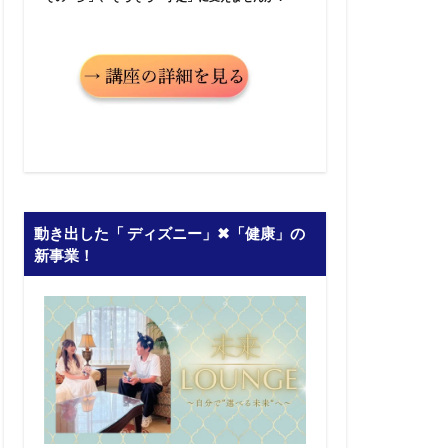
動き出した「 ディズニー」✖︎「健康」の
新事業！