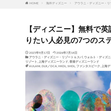
HOME
海外ディズニー
アウラニ・ディズニー・リゾ
【ディズニー】無料で英
りたい人必見の7つのス
2025年9月17日
2026年7月14日
アウラニ・ディズニー・リゾート & スパ
,
ウォルト・ディズニ
リゾート
,
上海ディズニーランド
,
香港ディズニーランド
AULANI
,
DLR／DCA
,
HKDL
,
SHDL
,
ファンタスピーク
,
上海デ