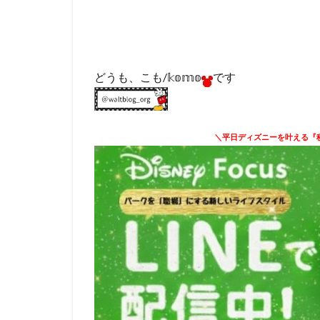
どうも、こも/𝕜𝕠𝕞𝕠
です
＼平日ディズニーを叶える『秘