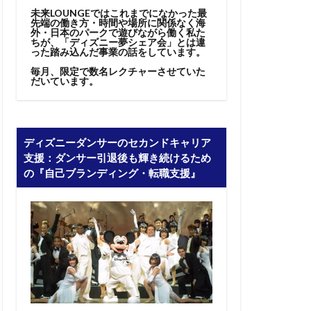
未来LOUNGEではこれまでになかった最
先端の働き方・時間や場所に関係なく海
外・日本のパークで遊びながら働く私た
ちが、「ディズニー夢シェア会」とは違
った踏み込んだ事業の話をしています。
毎月、限定で数名レクチャーさせていた
だいています。
ディズニーダンサーのセカンドキャリア
支援：ダンサー引退後も輝き続けるため
の『自己ブランディング・転職支援』