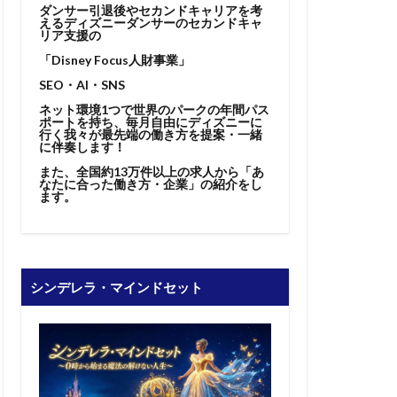
ダンサー引退後やセカンドキャリアを考
えるディズニーダンサーのセカンドキャ
リア支援の
「Disney Focus人財事業」
SEO・AI・SNS
ネット環境1つで世界のパークの年間パス
ポートを持ち、毎月自由にディズニーに
行く我々が最先端の働き方を提案・一緒
に伴奏します！
また、全国約13万件以上の求人から「あ
なたに合った働き方・企業」の紹介をし
ます。
シンデレラ・マインドセット