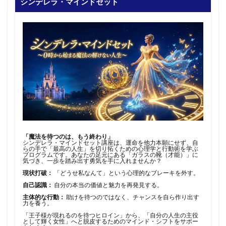
シンデレラ・マインドセット
「魔法を待つのは、もう終わり」
シンデレラ・マインドセット講座は、運命を他力本願にせず、自
らの手で「最高の人生」を切り拓くための心理学と行動術を学ぶ
プログラムです。あなたの足元にある「ガラスの靴（才能）」に
気づき、一歩を踏み出す勇気を手に入れませんか？
現状打破：
「どうせ私なんて」という心理的なブレーキを外す。
自己認識：
自分の本当の価値と魅力を再発見する。
主体的な行動：
助けを待つのではなく、チャンスを自ら作り出す
力を養う。
「王子様が現れるのを待つヒロイン」から、「自分の人生の主役
として輝く女性」へと脱皮するためのマインド・シフトをサポー