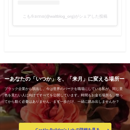
こも/𝕜𝕠𝕞𝕠(@waltblog_org)がシェアした投稿
ーあなたの「いつか」を、「来月」に変える場所ー" width="768" height="432" >
ーあなたの「いつか」を、「来月」に変える場所ー
ブラック企業から脱出し、今は世界のパークを職場にしている私が、同じ景
色を見たい人に向けてすべてを公開しています。時間もお金も場所も、整っ
てから動く必要はありません。まず一歩だけ、一緒に踏み出しませんか？
→ Castle-Builder's Lab の詳細を見る