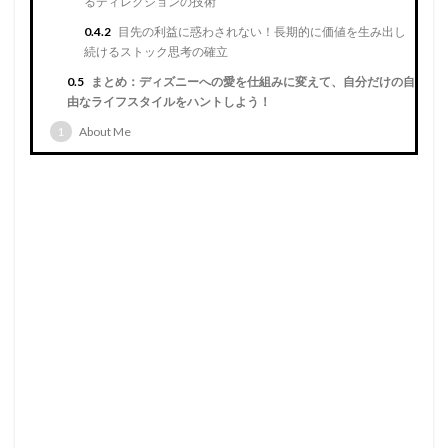
るディレクションの技術
0.4.2
目先の利益に惑わされない！長期的に価値を生み出し
続けるストック思考の確立
0.5
まとめ：ディズニーへの愛を仕組みに変えて、自分だけの自
由なライフスタイルをハントしよう！
1
About Me