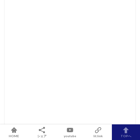
About Me
HOME
シェア
youtube
lit.link
TOPへ