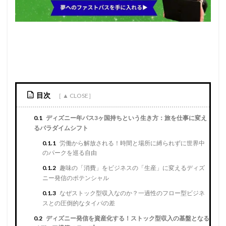
目次
0.1
ディズニー年パス3ヶ国持ちという生き方：旅を仕事に変え
るパラダイムシフト
0.1.1
労働から解放される！時間と場所に縛られずに世界中
のパークを巡る自由
0.1.2
趣味の「消費」をビジネスの「生産」に変えるディズ
ニー発信のポテンシャル
0.1.3
なぜストック型収入なのか？一過性のフロー型ビジネ
スとの圧倒的なタイパの差
0.2
ディズニー発信を資産化する！ストック型収入の基盤となる