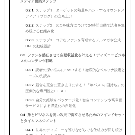
メディア構築ステップ
0.2.1
ステップ1：ターゲットの熱量をハントするオウンドメ
ディア（ブログ）の立ち上げ
0.2.2
ステップ2：SEOを味方につけて24時間自動で読者を集
め続ける仕組み化
0.2.3
ステップ3：コアなファンを育成するメルマガや公式
LINEの動線設計
0.3
ファンを熱狂させて自動収益化を叶える！ディズニービジネ
スのコンテンツ戦略
0.3.1
読者の深い悩みにFocusする！徹底的なペルソナ設定と
ニーズの先読み
0.3.2
競合を完全に置き去りにする！「年パス3ヶ国持ち」の
圧倒的な専門性とE-E-A-T
0.3.3
自分の経験をパッケージ化！独自コンテンツや高単価
サービスによる収益化の自動化
0.4
旅とビジネスを高い次元で両立させるためのマインドセット
とタイムマネジメント
0.4.1
世界のディズニーを巡りながらでも仕組みが回り続け