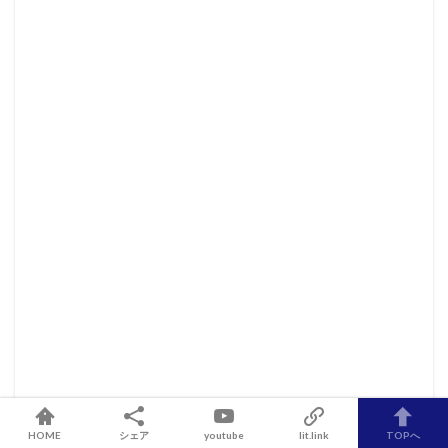
HOME
シェア
youtube
lit.link
TOPへ