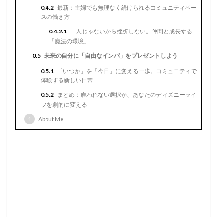
0.4.2
最新：主婦でも無理なく続けられるコミュニティベー
スの働き方
0.4.2.1
一人じゃないから挫折しない。仲間と成長する
「魔法の環境」
0.5
未来の自分に「自由なインパ」をプレゼントしよう
0.5.1
「いつか」を「今日」に変える一歩。コミュニティで
体験する新しい日常
0.5.2
まとめ：雇われない選択が、あなたのディズニーライ
フを劇的に変える
1
About Me