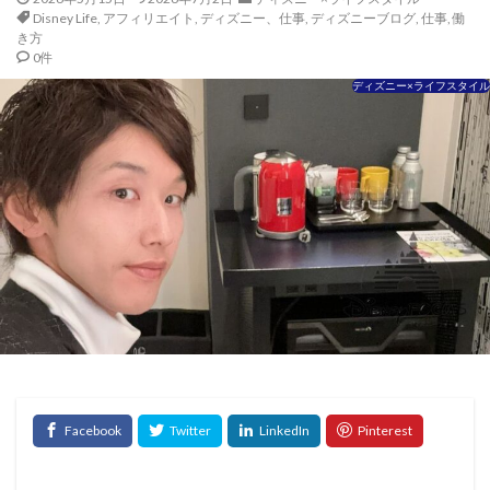
Disney Life
,
アフィリエイト
,
ディズニー、仕事
,
ディズニーブログ
,
仕事
,
働
き方
0件
ディズニー×ライフスタイル