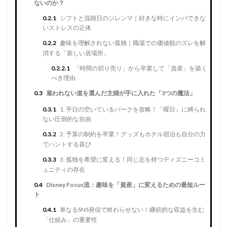
ないのか？
0.2.1
シフトと混雑日のジレンマ｜好きな時にインパできな
いストレスの正体
0.2.2
趣味を理解されない孤独｜職場での価値観のズレを解
消する「新しい居場所」
0.2.2.1
「時間の切り売り」から卒業して「資産」を築く
べき理由
0.3
雇われない道を選んだ主婦が手に入れた「3つの魔法」
0.3.1
1. 平日の空いているパークを攻略！「曜日」に縛られ
ない圧倒的な自由
0.3.2
2. 予算の制約を卒業！グッズもホテル宿泊も自分の力
でハントする喜び
0.3.3
3. 孤独を希望に変える！同じ志を持つディズニーコミ
ュニティの存在
0.4
Disney Focus流：趣味を「資産」に変えるための最短ルー
ト
0.4.1
単なるSNS発信で終わらせない！継続的な収益を生む
「仕組み」の重要性