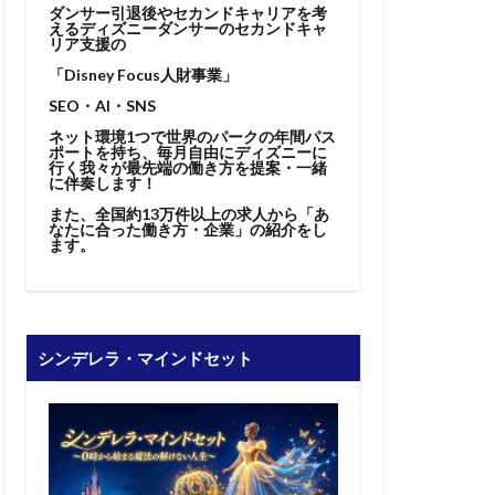
ダンサー引退後やセカンドキャリアを考
えるディズニーダンサーのセカンドキャ
リア支援の
「Disney Focus人財事業」
SEO・AI・SNS
ネット環境1つで世界のパークの年間パス
ポートを持ち、毎月自由にディズニーに
行く我々が最先端の働き方を提案・一緒
に伴奏します！
また、全国約13万件以上の求人から「あ
なたに合った働き方・企業」の紹介をし
ます。
シンデレラ・マインドセット