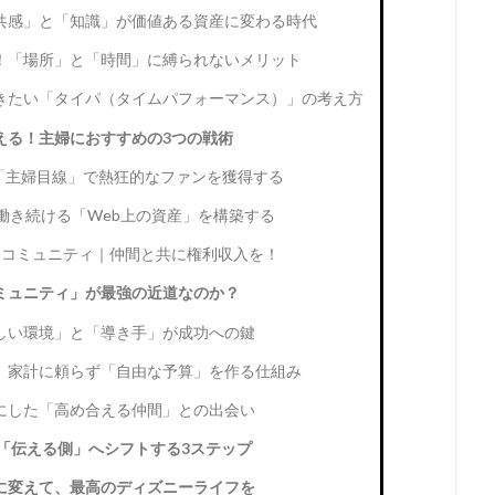
「共感」と「知識」が価値ある資産に変わる時代
！「場所」と「時間」に縛られないメリット
きたい「タイパ（タイムパフォーマンス）」の考え方
える！主婦におすすめの3つの戦術
大の「主婦目線」で熱狂的なファンを獲得する
間働き続ける「Web上の資産」を構築する
成×コミュニティ｜仲間と共に権利収入を！
ミュニティ」が最強の近道なのか？
しい環境」と「導き手」が成功への鍵
。家計に頼らず「自由な予算」を作る仕組み
にした「高め合える仲間」との出会い
側から「伝える側」へシフトする3ステップ
に変えて、最高のディズニーライフを