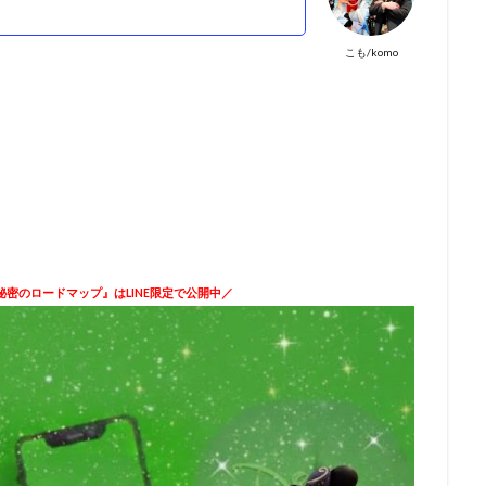
！
こも/komo
密のロードマップ』はLINE限定で公開中／