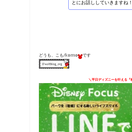
とにお話ししていきますね
どうも、こも/𝕜𝕠𝕞𝕠
です
＼平日ディズニーを叶える『秘