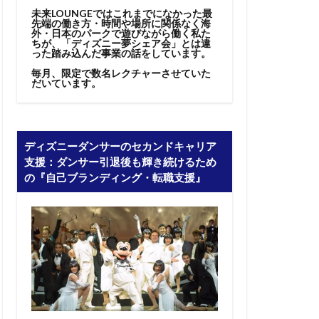
未来LOUNGEではこれまでになかった最
先端の働き方・時間や場所に関係なく海
外・日本のパークで遊びながら働く私た
ちが、「ディズニー夢シェア会」とは違
った踏み込んだ事業の話をしています。
毎月、限定で数名レクチャーさせていた
だいています。
ディズニーダンサーのセカンドキャリア
支援：ダンサー引退後も輝き続けるため
の『自己ブランディング・転職支援』