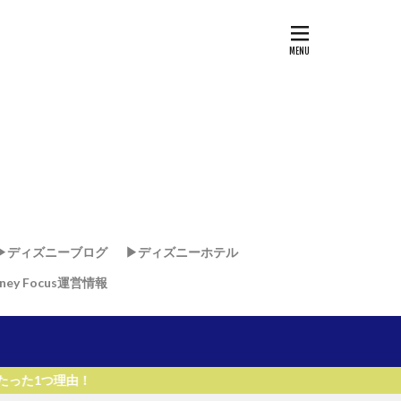
▶︎ディズニーブログ
▶︎ディズニーホテル
sney Focus運営情報
ド
ド
・リゾート & スパ
リゾート
リ
ー・ワールド・リゾート