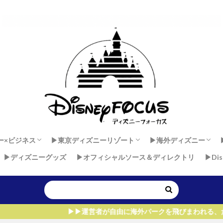
ー×ビジネス
▶︎東京ディズニーリゾート
▶︎海外ディズニー
▶︎ディズニーグッズ
▶︎オフィシャルソース＆ディレクトリ
▶︎Di
 × 健康
ダンサーセカンドキャリア
ー×マインド
東京ディズニーランド
東京ディズニーシー
香港ディズニーラン
上海ディズニーラン
アウラニ・ディズニー
ディズニーランド・
ディズニーランドパ
ウォルト・ディズニ
▶︎▶︎運営者が自由に海外パークを飛びまわれる、たった1つ理由！