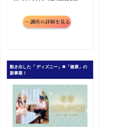
動き出した「 ディズニー」✖︎「健康」の
新事業！