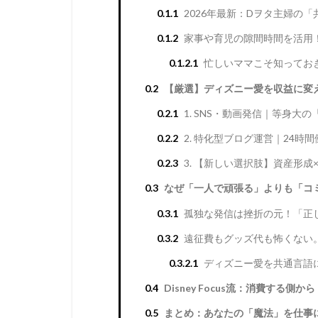
0.1.1
2026年最新：Dヲタ主婦の
0.1.2
家事や育児の隙間時間を活用
0.1.2.1
忙しいママこそ知ってお
0.2
【厳選】ディズニー愛を収益に変
0.2.1
1. SNS・動画発信｜等身
0.2.2
2. 特化型ブログ運営｜24時
0.2.3
3. 【新しい選択肢】資産形
0.3
なぜ「一人で頑張る」よりも「コ
0.3.1
孤独な発信は挫折の元！「正
0.3.2
遠征費もグッズ代も怖くない
0.3.2.1
ディズニー愛を共通言語
0.4
Disney Focus流：消費する
0.5
まとめ：あなたの「魔法」を仕事