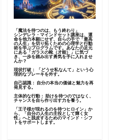
「魔法を待つのは、もう終わり」
シンデレラ・マインドセット講座は、運
命を他力本願にせず、自らの手で「最高
の人生」を切り拓くための心理学と行動
術を学ぶプログラムです。あなたの足元
にある「ガラスの靴（才能）」に気づ
き、一歩を踏み出す勇気を手に入れませ
んか？
現状打破：
「どうせ私なんて」という心
理的なブレーキを外す。
自己認識：
自分の本当の価値と魅力を再
発見する。
主体的な行動：
助けを待つのではなく、
チャンスを自ら作り出す力を養う。
「王子様が現れるのを待つヒロイン」か
ら、「自分の人生の主役として輝く女
性」へと脱皮するためのマインド・シフ
トをサポートします。