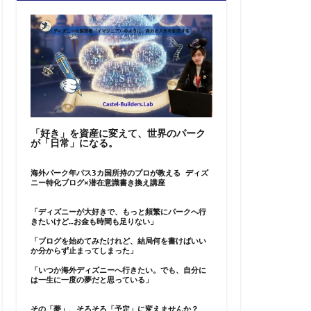
「好き」を資産に変えて、世界のパーク
が「日常」になる。
海外パーク年パス3カ国所持のプロが教える ディズ
ニー特化ブログ×潜在意識書き換え講座
「ディズニーが大好きで、もっと頻繁にパークへ行
きたいけど…お金も時間も足りない」
「ブログを始めてみたけれど、結局何を書けばいい
か分からず止まってしまった」
「いつか海外ディズニーへ行きたい。でも、自分に
は一生に一度の夢だと思っている」
その「夢」、そろそろ「予定」に変えませんか？