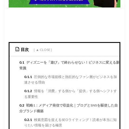
目次
0.1
ディズニーを「遊び」で終わらせない！ビジネスに変える新
常識
0.1.1
圧倒的な市場規模と熱狂的なファン層がビジネスを加
速させる理由
0.1.2
情報を「消費」する側から「提供」する側へシフトす
る重要性
0.2
戦略1：メディア発信で収益化｜ブログとSNSを駆使した自
分ブランド構築
0.2.1
検索意図を捉えるSEOライティング！読者が本当に知
りたい情報を届ける極意