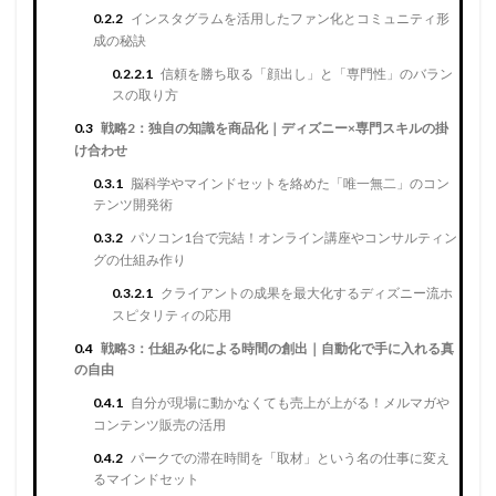
0.2.2
インスタグラムを活用したファン化とコミュニティ形
成の秘訣
0.2.2.1
信頼を勝ち取る「顔出し」と「専門性」のバラン
スの取り方
0.3
戦略2：独自の知識を商品化｜ディズニー×専門スキルの掛
け合わせ
0.3.1
脳科学やマインドセットを絡めた「唯一無二」のコン
テンツ開発術
0.3.2
パソコン1台で完結！オンライン講座やコンサルティン
グの仕組み作り
0.3.2.1
クライアントの成果を最大化するディズニー流ホ
スピタリティの応用
0.4
戦略3：仕組み化による時間の創出｜自動化で手に入れる真
の自由
0.4.1
自分が現場に動かなくても売上が上がる！メルマガや
コンテンツ販売の活用
0.4.2
パークでの滞在時間を「取材」という名の仕事に変え
るマインドセット