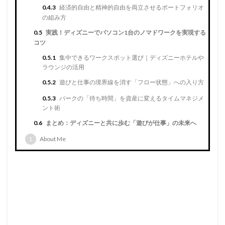
0.4.3
経済的自由と精神的自由を両立させるポートフォリオ
の組み方
0.5
実践！ディズニーでパソコン1台のノマドワークを実現する
コツ
0.5.1
集中できるワークスポット選び｜ディズニーホテルや
ラウンジの活用
0.5.2
遊びと仕事の境界線を消す「フロー状態」への入り方
0.5.3
パークの「待ち時間」を資産に変えるタイムマネジメ
ント術
0.6
まとめ：ディズニーと共に歩む「遊びが仕事」の未来へ
1
About Me