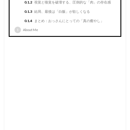
0.1.2
視覚と嗅覚を破壊する、圧倒的な「肉」の存在感
0.1.3
結局、最後は「白飯」が欲しくなる
0.1.4
まとめ：おっさんにとっての「真の癒やし」
1
About Me