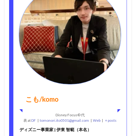
こも/komo
Disney Focus©︎ 代
表
at
DF
|
tomonori.ito0501@gmail.com
|
Web
|
+ posts
ディズニー事業家 | 伊東 智範（本名）