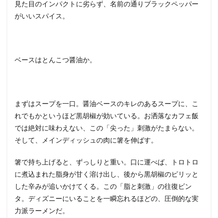
見た目のインパクトに劣らず、名前の通りブラックペッパー
がいいスパイス。
ベースはとんこつ醤油か。
まずはスープを一口。醤油ベースのキレのあるスープに、こ
れでもかというほど黒胡椒が効いている。お洒落なカフェ飯
では絶対に味わえない、この「尖った」刺激がたまらない。
そして、メインディッシュの肉に箸を伸ばす。
箸で持ち上げると、ずっしりと重い。口に運べば、トロトロ
に煮込まれた脂身が甘く溶け出し、後から黒胡椒のピリッと
した辛みが追いかけてくる。この「脂と刺激」の往復ビン
タ。ディズニーにいることを一瞬忘れるほどの、圧倒的な実
力派ラーメンだ。