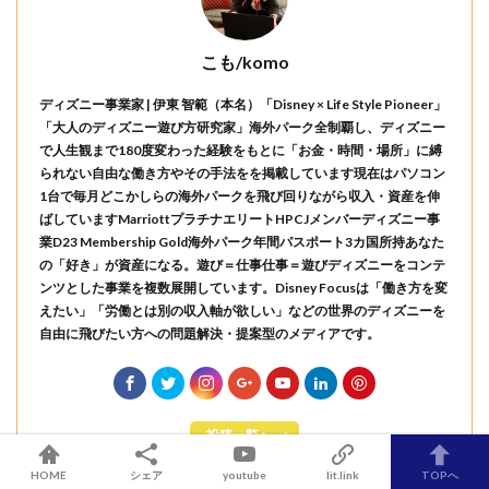
こも/komo
ディズニー事業家 | 伊東 智範（本名）「Disney × Life Style Pioneer」
「大人のディズニー遊び方研究家」海外パーク全制覇し、ディズニー
で人生観まで180度変わった経験をもとに「お金・時間・場所」に縛
られない自由な働き方やその手法をを掲載しています現在はパソコン
1台で毎月どこかしらの海外パークを飛び回りながら収入・資産を伸
ばしていますMarriottプラチナエリートHPCJメンバーディズニー事
業D23 Membership Gold海外パーク年間パスポート3カ国所持あなた
の「好き」が資産になる。遊び＝仕事仕事＝遊びディズニーをコンテ
ンツとした事業を複数展開しています。Disney Focusは「働き方を変
えたい」「労働とは別の収入軸が欲しい」などの世界のディズニーを
自由に飛びたい方への問題解決・提案型のメディアです。
投稿一覧へ
HOME
シェア
youtube
lit.link
TOPへ