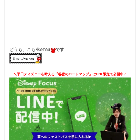
どうも、こも/𝕜𝕠𝕞𝕠
です
＼平日ディズニーを叶える『秘密のロードマップ』はLINE限定で公開中／