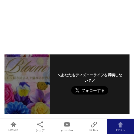
＼あなたもディズニーライフを満喫しな
い？／
HOME
シェア
youtube
lit.link
TOPへ
Prev