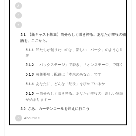
3
4
5
5.1
【新キャスト募集】自分らしく咲き誇る。あなたが主役の物
語を、ここから。
5.1.1
私たちが創りたいのは、新しい「パーク」のような世
界
5.1.2
「バックステージ」で磨き、「オンステージ」で輝く
5.1.3
募集要項：配役は「本来のあなた」です
5.1.4
あなたに、どんな「配役」を求めているか
5.1.5
ー自分らしく咲き誇る。あなたが主役の、新しい物語
が始まりますー
5.2
さあ、カーテンコールを迎えに行こう
6
About Me