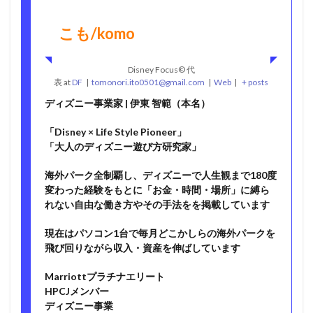
こも/komo
Disney Focus©︎ 代
表
at
DF
|
tomonori.ito0501@gmail.com
|
Web
|
+ posts
ディズニー事業家 | 伊東 智範（本名）
「Disney × Life Style Pioneer」
「大人のディズニー遊び方研究家」
海外パーク全制覇し、ディズニーで人生観まで180度
変わった経験をもとに「お金・時間・場所」に縛ら
れない自由な働き方やその手法をを掲載しています
現在はパソコン1台で毎月どこかしらの海外パークを
飛び回りながら収入・資産を伸ばしています
Marriottプラチナエリート
HPCJメンバー
ディズニー事業