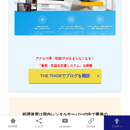
アクセス増・収益UPが止まらなくなる！
「集客・収益化支援システム」を搭載
THE THORでブログを開設
処理速度は国内レンタルサーバーの中で最速の
ConoHa WING
HOME
シェア
youtube
lit.link
TOPへ