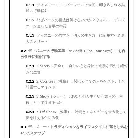
0.1.1
ディズニー・ユニバーシティで最初に叩き込まれる共
通の行動指針
0.1.2
なぜパークの魔法は解けないのか？ウォルト・ディズ
ニーが遺した哲学の本質
0.1.3
ディズニーの哲学を「個人の生き方」に応用すべき最
大のメリット
0.2
ディズニーの行動基準「4つの鍵（The Four Keys）」を自
分仕様に翻訳する
0.2.1
1. Safety（安全）：自分の心と身体の健康を満たす絶対
的な土台
0.2.2
2. Courtesy（礼儀）：関わる全ての人をゲストとして
尊重するマインド
0.2.3
3. Show（ショー）：あなたの人生という舞台の「主
役」として生きる演出
0.2.4
4. Efficiency（効率）：時間とエネルギーを最大化して
夢を叶える仕組み化
0.3
ディズニー・トラディションをライフスタイルに落とし込む
4つのステップ