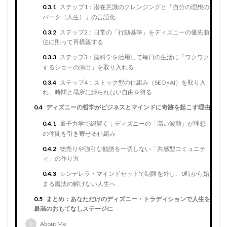
0.3.1
ステップ1：潜在意識のクレンジングと「自分の理想の
パーク（人生）」の言語化
0.3.2
ステップ2：日常の「行動基準」をディズニーの優先順
位に則って再構築する
0.3.3
ステップ3：脳科学を活用して毎日の生活に「ワクワク
するショーの演出」を取り入れる
0.3.4
ステップ4：ストック型の仕組み（SEO×AI）を取り入
れ、時間と場所に縛られない自由を得る
0.4
ディズニーの哲学がビジネスとマインドに奇跡を起こす理由
0.4.1
量子力学で紐解く：ディズニーの「高い波動」が理想
の仲間を引き寄せる仕組み
0.4.2
物売りや強引な勧誘を一切しない「共感型コミュニテ
ィ」の作り方
0.4.3
シンデレラ・マインドセットで制限を外し、0時から始
まる魔法の解けない人生へ
0.5
まとめ：あなただけのディズニー・トラディションで人生を
最高のおもてなしステージに
1
About Me