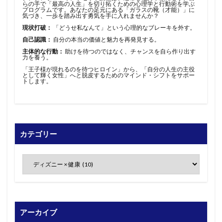
らの手で「最高の人生」を切り拓くための心理学と行動術を学ぶ
プログラムです。あなたの足元にある「ガラスの靴（才能）」に
気づき、一歩を踏み出す勇気を手に入れませんか？
現状打破：
「どうせ私なんて」という心理的なブレーキを外す。
自己認識：
自分の本当の価値と魅力を再発見する。
主体的な行動：
助けを待つのではなく、チャンスを自ら作り出す
力を養う。
「王子様が現れるのを待つヒロイン」から、「自分の人生の主役
として輝く女性」へと脱皮するためのマインド・シフトをサポー
トします。
カテゴリー
アーカイブ