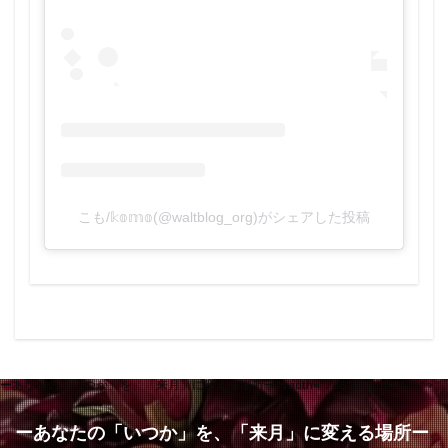
こも/𝕜𝕠𝕞𝕠(@waltblog_org)がシェアした投稿
ーあなたの「いつか」を、「来月」に変える場所ー" width="768" height="432" >
ーあなたの「いつか」を、「来月」に変える場所ー