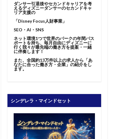
ダンサー引退後やセカンドキャリアを考
えるディズニーダンサーのセカンドキャ
リア支援の
「Disney Focus人財事業」
SEO・AI・SNS
ネット環境1つで世界のパークの年間パス
ポートを持ち、毎月自由にディズニーに
行く我々が最先端の働き方を提案・一緒
に伴奏します！
また、全国約13万件以上の求人から「あ
なたに合った働き方・企業」の紹介をし
ます。
シンデレラ・マインドセット