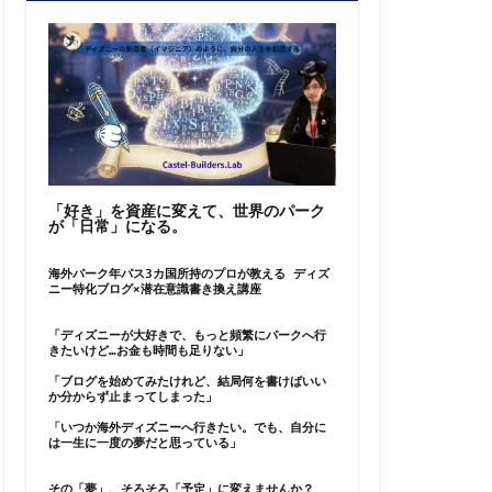
「好き」を資産に変えて、世界のパーク
が「日常」になる。
海外パーク年パス3カ国所持のプロが教える ディズ
ニー特化ブログ×潜在意識書き換え講座
「ディズニーが大好きで、もっと頻繁にパークへ行
きたいけど…お金も時間も足りない」
「ブログを始めてみたけれど、結局何を書けばいい
か分からず止まってしまった」
「いつか海外ディズニーへ行きたい。でも、自分に
は一生に一度の夢だと思っている」
その「夢」、そろそろ「予定」に変えませんか？