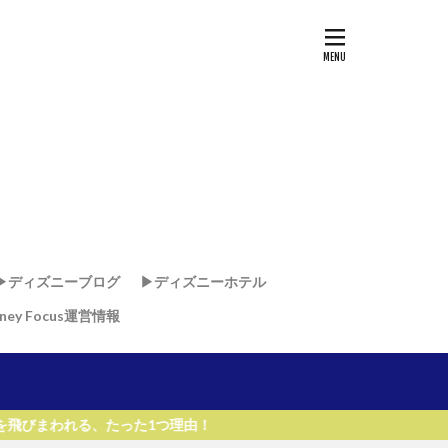
▶︎ディズニーブログ
▶︎ディズニーホテル
sney Focus運営情報
ド
ド
・リゾート & スパ
リゾート
リ
ー・ワールド・リゾート
たった1つ理由！