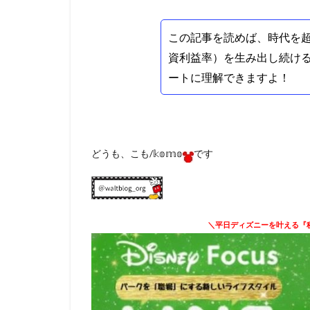
この記事を読めば、時代を超
資利益率）を生み出し続け
ートに理解できますよ！
どうも、こも/𝕜𝕠𝕞𝕠
です
＼平日ディズニーを叶える『秘