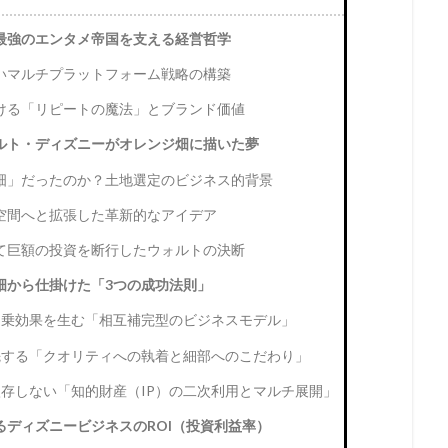
最強のエンタメ帝国を支える経営哲学
いマルチプラットフォーム戦略の構築
ける「リピートの魔法」とブランド価値
ルト・ディズニーがオレンジ畑に描いた夢
畑」だったのか？土地選定のビジネス的背景
空間へと拡張した革新的なアイデア
て巨額の投資を断行したウォルトの決断
畑から仕掛けた「3つの成功法則」
相乗効果を生む「相互補完型のビジネスモデル」
先する「クオリティへの執着と細部へのこだわり」
存しない「知的財産（IP）の二次利用とマルチ展開」
ディズニービジネスのROI（投資利益率）