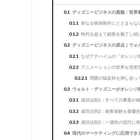
0.1
ディズニービジネスの真髄：世界
0.1.1
単なる映画制作にとどまらな
0.1.2
時代を超えて顧客を魅了し続
0.2
ディズニービジネスの原点｜ウォ
0.2.1
なぜアナハイムの「オレンジ
0.2.2
アニメーションの世界を現実
0.2.2.1
周囲の猛反対を押し切っ
0.3
ウォルト・ディズニーがオレンジ
0.3.1
成功法則1：すべての事業が
0.3.2
成功法則2：顧客体験を最優
0.3.3
成功法則3：一過性の流行に依
0.4
現代のマーケティングに応用できる