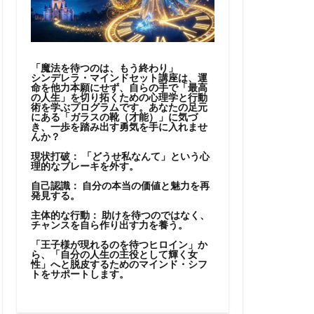
「魔法を待つのは、もう終わり」
シンデレラ・マインドセット講座は、運
命を他力本願にせず、自らの手で「最高
の人生」を切り拓くための心理学と行動
術を学ぶプログラムです。あなたの足元
にある「ガラスの靴（才能）」に気づ
き、一歩を踏み出す勇気を手に入れませ
んか？
現状打破：
「どうせ私なんて」という心
理的なブレーキを外す。
自己認識：
自分の本当の価値と魅力を再
発見する。
主体的な行動：
助けを待つのではなく、
チャンスを自ら作り出す力を養う。
「王子様が現れるのを待つヒロイン」か
ら、「自分の人生の主役として輝く女
性」へと脱皮するためのマインド・シフ
トをサポートします。