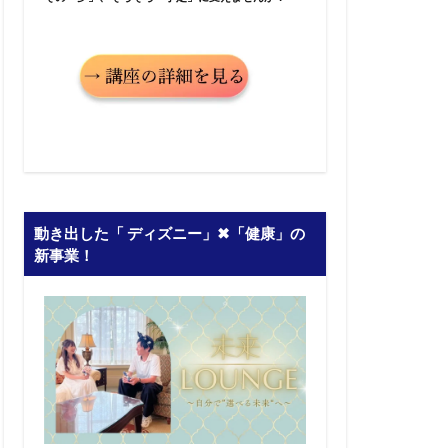
動き出した「 ディズニー」✖︎「健康」の
新事業！