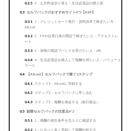
0.2.5
5：公共料金切り替え・生活必需品の購入系
0.3
セルフバックのおすすめサイト4つ【ASP】
0.3.1
1：クレジットカード発行・資料請求で稼ぎたい方：
A8.net
0.3.2
2：FXや証券口座の開設で稼ぎたい人：アクセストレ
ード
0.3.3
3：保険の相談でバックを受けたい人：afb
0.3.4
4：生活必需品を購入して報酬を得たい人：バリューコ
マース
0.4
【A8.net】セルフバックで稼ぐ3ステップ
0.4.1
ステップ1：A8.netに登録する
0.4.2
ステップ2：セルフバックに申し込む
0.4.3
ステップ3：報酬を換金する（銀行振込）
0.5
副業セルフバックの注意点4つ
0.5.1
1：報酬の発生条件を念入りに確認する
0.5.2
2：なるべく多く登録して報酬比較する