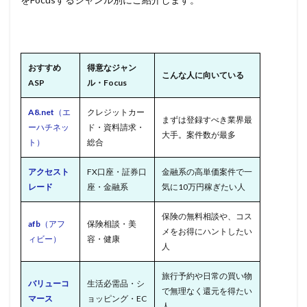
おすすめ
得意なジャン
こんな人に向いている
ASP
ル・Focus
A8.net
（エ
クレジットカー
まずは登録すべき業界最
ーハチネッ
ド・資料請求・
大手。案件数が最多
ト）
総合
アクセスト
FX口座・証券口
金融系の高単価案件で一
レード
座・金融系
気に10万円稼ぎたい人
保険の無料相談や、コス
afb
（アフ
保険相談・美
メをお得にハントしたい
ィビー）
容・健康
人
旅行予約や日常の買い物
バリューコ
生活必需品・シ
で無理なく還元を得たい
マース
ョッピング・EC
人