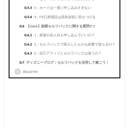
0.5.3
3：カードは一度に申し込みすぎない
0.5.4
4：FX口座開設は資産金額に気をつける
0.6
【Q&A】副業セルフバックに関する質問3つ
0.6.1
1：家族や友人分も申し込んでいいの？
0.6.2
2：セルフバックで購入したものも経費で落ちるの？
0.6.3
3：自己アフィリとセルフバックは違うの？
0.7
ディズニーブログ：セルフバックを活用して稼ごう！
1
About Me