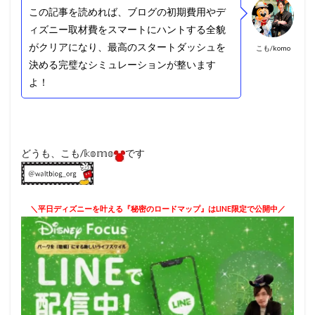
この記事を読めれば、ブログの初期費用やデ
ィズニー取材費をスマートにハントする全貌
がクリアになり、最高のスタートダッシュを
こも/komo
決める完璧なシミュレーションが整います
よ！
どうも、こも/𝕜𝕠𝕞𝕠
です
＼平日ディズニーを叶える『秘密のロードマップ』はLINE限定で公開中／