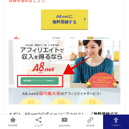
登録を進めましょう。
A8.netに
無料登録する
まずは、A8.netの公式ページにアクセスし、
「無料登録でア
フィリエイトを始める
」をクリックして会員登録を進めまし
HOME
シェア
youtube
lit.link
TOPへ
ょう。手続きの動線は以下の通り非常にシンプルです。