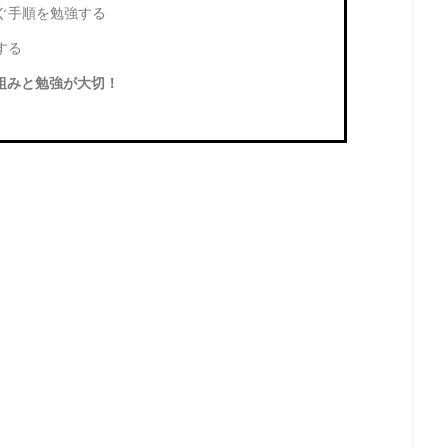
稼ぐ手順を勉強する
する
組みと勉強が大切！