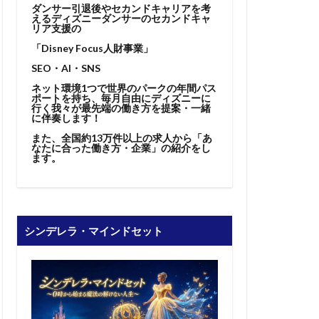
ダンサー引退後やセカンドキャリアを考
えるディズニーダンサーのセカンドキャ
リア支援の
「Disney Focus人財事業」
SEO・AI・SNS
ネット環境1つで世界のパークの年間パス
ポートを持ち、毎月自由にディズニーに
行く我々が最先端の働き方を提案・一緒
に伴奏します！
また、全国約13万件以上の求人から「あ
なたに合った働き方・企業」の紹介をし
ます。
シンデレラ・マインドセット