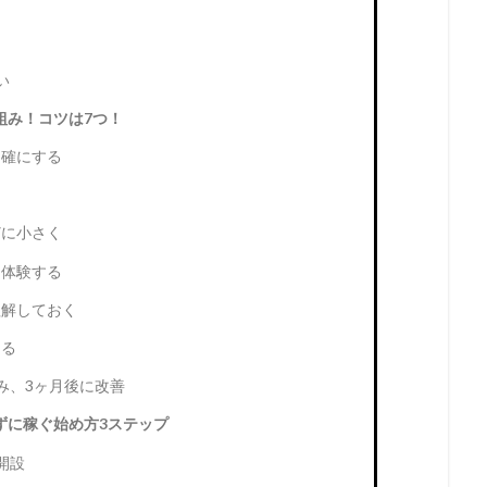
い
組み！コツは7つ！
明確にする
どに小さく
を体験する
理解しておく
ける
み、3ヶ月後に改善
ずに稼ぐ始め方3ステップ
を開設