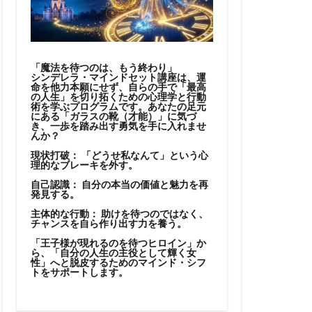
「魔法を待つのは、もう終わり」
シンデレラ・マインドセット講座は、運
命を他力本願にせず、自らの手で「最高
の人生」を切り拓くための心理学と行動
術を学ぶプログラムです。あなたの足元
にある「ガラスの靴（才能）」に気づ
き、一歩を踏み出す勇気を手に入れませ
んか？
現状打破：
「どうせ私なんて」という心
理的なブレーキを外す。
自己認識：
自分の本当の価値と魅力を再
発見する。
主体的な行動：
助けを待つのではなく、
チャンスを自ら作り出す力を養う。
「王子様が現れるのを待つヒロイン」か
ら、「自分の人生の主役として輝く女
性」へと脱皮するためのマインド・シフ
トをサポートします。