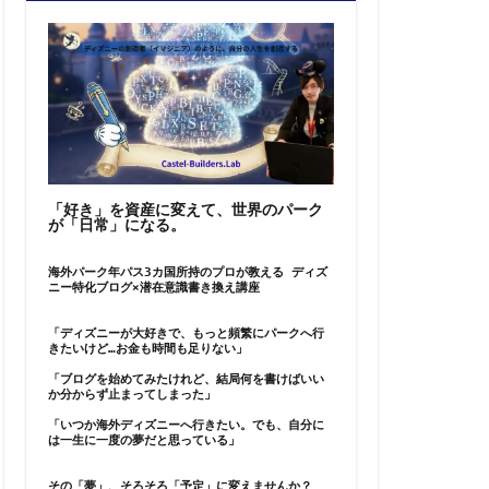
「好き」を資産に変えて、世界のパーク
が「日常」になる。
海外パーク年パス3カ国所持のプロが教える ディズ
ニー特化ブログ×潜在意識書き換え講座
「ディズニーが大好きで、もっと頻繁にパークへ行
きたいけど…お金も時間も足りない」
「ブログを始めてみたけれど、結局何を書けばいい
か分からず止まってしまった」
「いつか海外ディズニーへ行きたい。でも、自分に
は一生に一度の夢だと思っている」
その「夢」、そろそろ「予定」に変えませんか？