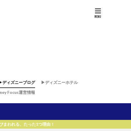
▶︎ディズニーブログ
▶︎ディズニーホテル
sney Focus運営情報
ド
ド
・リゾート & スパ
リゾート
リ
ー・ワールド・リゾート
1つ理由！