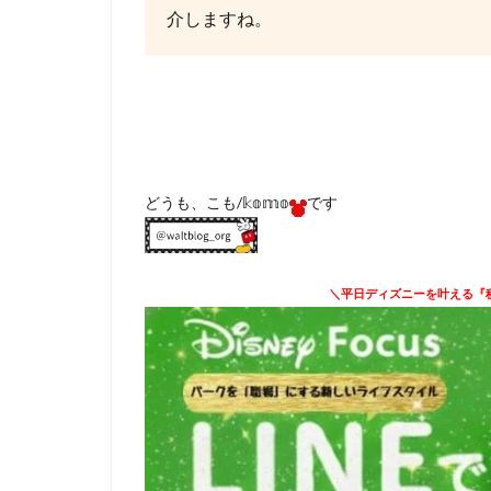
介しますね。
どうも、こも/𝕜𝕠𝕞𝕠
です
＼平日ディズニーを叶える『秘