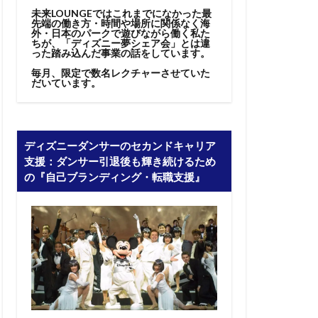
未来LOUNGEではこれまでになかった最
先端の働き方・時間や場所に関係なく海
外・日本のパークで遊びながら働く私た
ちが、「ディズニー夢シェア会」とは違
った踏み込んだ事業の話をしています。
毎月、限定で数名レクチャーさせていた
だいています。
ディズニーダンサーのセカンドキャリア
支援：ダンサー引退後も輝き続けるため
の『自己ブランディング・転職支援』