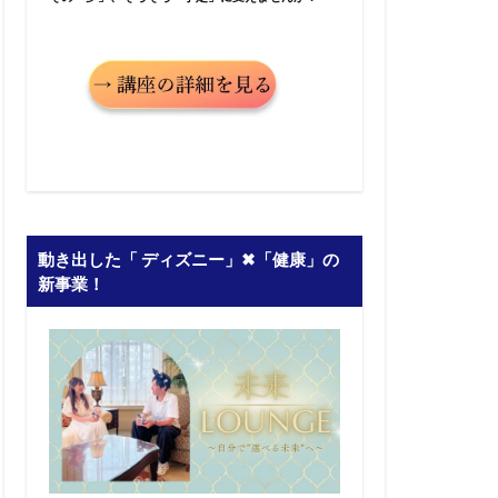
動き出した「 ディズニー」✖︎「健康」の
新事業！