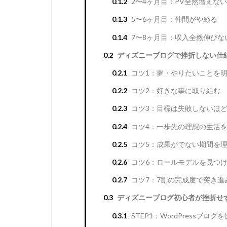
0.1.2
2〜4ヶ月目：PV全然増えない
0.1.3
5〜6ヶ月目：仲間がやめる
0.1.4
7〜8ヶ月目：収入全然伸びな
0.2
ディズニーブログで挫折しない仕
0.2.1
コツ1：夢・やりたいことを
0.2.2
コツ2：好きな事に取り組む
0.2.3
コツ3：目標は失敗しないほ
0.2.4
コツ4：一歩先の理想の生活
0.2.5
コツ5：成果がでない期間を
0.2.6
コツ6：ロールモデルを見つ
0.2.7
コツ7：7割の完成度で突き進
0.3
ディズニーブログ初心者が挫折せ
0.3.1
STEP1：WordPressブログ