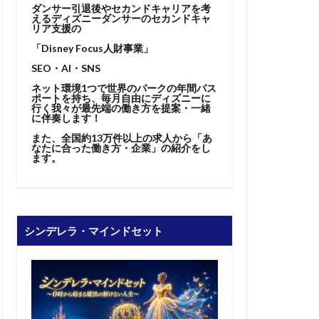
ダンサー引退後やセカンドキャリアを考
えるディズニーダンサーのセカンドキャ
リア支援の
「Disney Focus人財事業」
SEO・AI・SNS
ネット環境1つで世界のパークの年間パス
ポートを持ち、毎月自由にディズニーに
行く我々が最先端の働き方を提案・一緒
に伴奏します！
また、全国約13万件以上の求人から「あ
なたに合った働き方・企業」の紹介をし
ます。
シンデレラ・マインドセット