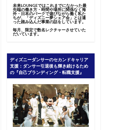
未来LOUNGEではこれまでになかった最
先端の働き方・時間や場所に関係なく海
外・日本のパークで遊びながら働く私た
ちが、「ディズニー夢シェア会」とは違
った踏み込んだ事業の話をしています。
毎月、限定で数名レクチャーさせていた
だいています。
ディズニーダンサーのセカンドキャリア
支援：ダンサー引退後も輝き続けるため
の『自己ブランディング・転職支援』