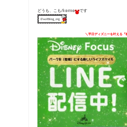
どうも、こも/𝕜𝕠𝕞𝕠
です
＼平日ディズニーを叶える『秘