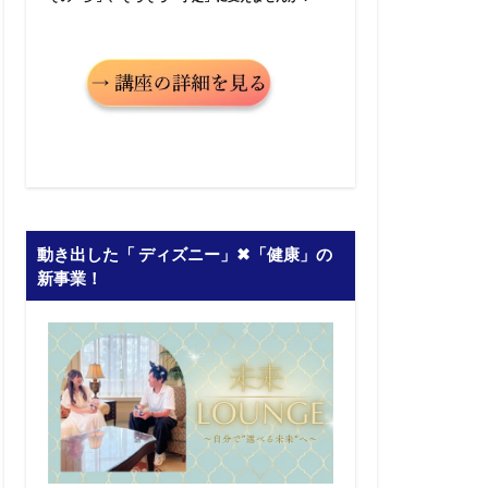
動き出した「 ディズニー」✖︎「健康」の
新事業！