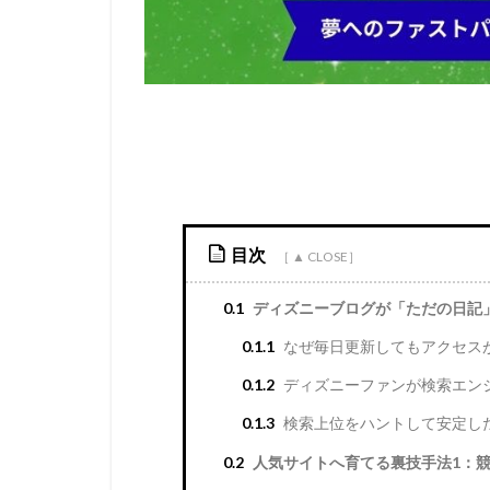
目次
0.1
ディズニーブログが「ただの日記」
0.1.1
なぜ毎日更新してもアクセス
0.1.2
ディズニーファンが検索エン
0.1.3
検索上位をハントして安定した
0.2
人気サイトへ育てる裏技手法1：競