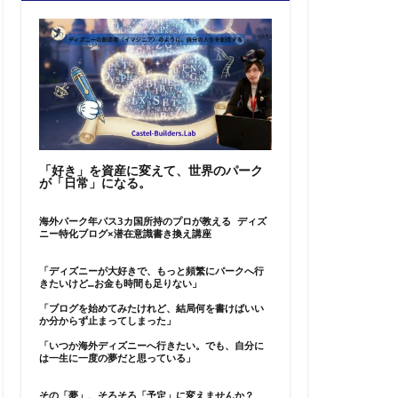
「好き」を資産に変えて、世界のパーク
が「日常」になる。
海外パーク年パス3カ国所持のプロが教える ディズ
ニー特化ブログ×潜在意識書き換え講座
「ディズニーが大好きで、もっと頻繁にパークへ行
きたいけど…お金も時間も足りない」
「ブログを始めてみたけれど、結局何を書けばいい
か分からず止まってしまった」
「いつか海外ディズニーへ行きたい。でも、自分に
は一生に一度の夢だと思っている」
その「夢」、そろそろ「予定」に変えませんか？