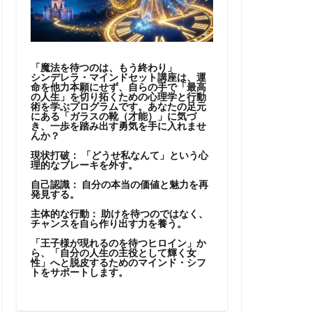
「魔法を待つのは、もう終わり」
シンデレラ・マインドセット講座は、運
命を他力本願にせず、自らの手で「最高
の人生」を切り拓くための心理学と行動
術を学ぶプログラムです。あなたの足元
にある「ガラスの靴（才能）」に気づ
き、一歩を踏み出す勇気を手に入れませ
んか？
現状打破：
「どうせ私なんて」という心
理的なブレーキを外す。
自己認識：
自分の本当の価値と魅力を再
発見する。
主体的な行動：
助けを待つのではなく、
チャンスを自ら作り出す力を養う。
「王子様が現れるのを待つヒロイン」か
ら、「自分の人生の主役として輝く女
性」へと脱皮するためのマインド・シフ
トをサポートします。