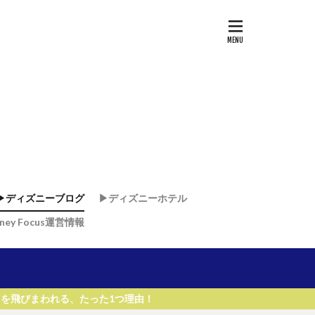
▶︎ディズニーブログ
▶︎ディズニーホテル
sney Focus運営情報
ド
ド
・リゾート & スパ
リゾート
リ
ー・ワールド・リゾート
った1つ理由！