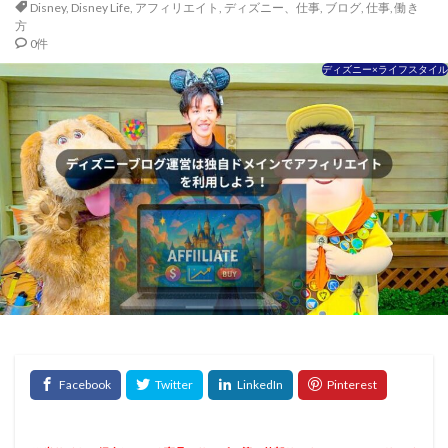
Disney
,
Disney Life
,
アフィリエイト
,
ディズニー、仕事
,
ブログ
,
仕事
,
働き
方
0件
ディズニー×ライフスタイル