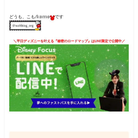
どうも、こも/𝕜𝕠𝕞𝕠
です
＼平日ディズニーを叶える『秘密のロードマップ』はLINE限定で公開中／