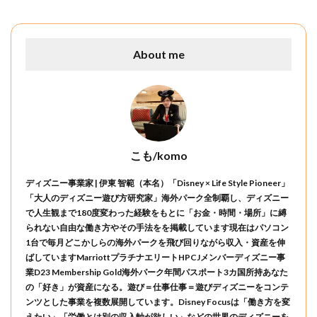
About me
こも/komo
ディズニー事業家 | 伊東 智範（本名）「Disney × Life Style Pioneer」
「大人のディズニー遊び方研究家」海外パーク全制覇し、ディズニー
で人生観まで180度変わった経験をもとに「お金・時間・場所」に縛
られない自由な働き方やその手法をを掲載しています現在はパソコン
1台で毎月どこかしらの海外パークを飛び回りながら収入・資産を伸
ばしていますMarriottプラチナエリートHPCJメンバーディズニー事
業D23 Membership Gold海外パーク年間パスポート3カ国所持あなた
の「好き」が資産になる。遊び＝仕事仕事＝遊びディズニーをコンテ
ンツとした事業を複数展開しています。Disney Focusは「働き方を変
えたい」「労働とは別の収入軸が欲しい」などの世界のディズニーを