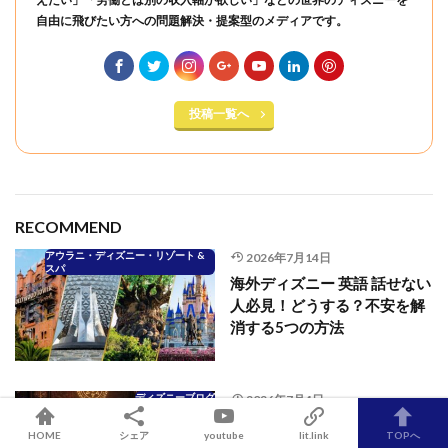
自由に飛びたい方への問題解決・提案型のメディアです。
投稿一覧へ
RECOMMEND
アウラニ・ディズニー・リゾート &
2026年7月14日
スパ
海外ディズニー 英語 話せない
人必見！どうする？不安を解
消する5つの方法
ディズニーブログ
2026年7月4日
ディズニーブログで初心者が
HOME
シェア
youtube
lit.link
TOPへ
稼ぐには？挫折しない仕組み