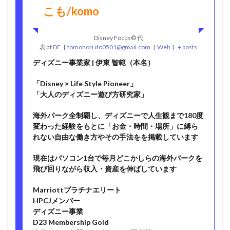
こも/komo
Disney Focus©︎ 代
表
at
DF
|
tomonori.ito0501@gmail.com
|
Web
|
+ posts
ディズニー事業家 | 伊東 智範（本名）
「Disney × Life Style Pioneer」
「大人のディズニー遊び方研究家」
海外パーク全制覇し、ディズニーで人生観まで180度
変わった経験をもとに「お金・時間・場所」に縛ら
れない自由な働き方やその手法をを掲載しています
現在はパソコン1台で毎月どこかしらの海外パークを
飛び回りながら収入・資産を伸ばしています
Marriottプラチナエリート
HPCJメンバー
ディズニー事業
D23 Membership Gold