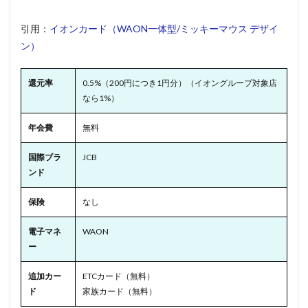
引用：
イオンカード（WAON一体型/ミッキーマウス デザイ
ン）
還元率
0.5%（200円につき1円分）（イオングループ対象店
なら1%）
年会費
無料
国際ブラ
JCB
ンド
保険
なし
電子マネ
WAON
ー
追加カー
ETCカード（無料）
ド
家族カード（無料）