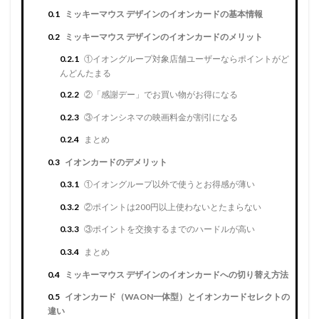
0.1
ミッキーマウス デザインのイオンカードの基本情報
0.2
ミッキーマウス デザインのイオンカードのメリット
0.2.1
①イオングループ対象店舗ユーザーならポイントがど
んどんたまる
0.2.2
②「感謝デー」でお買い物がお得になる
0.2.3
③イオンシネマの映画料金が割引になる
0.2.4
まとめ
0.3
イオンカードのデメリット
0.3.1
①イオングループ以外で使うとお得感が薄い
0.3.2
②ポイントは200円以上使わないとたまらない
0.3.3
③ポイントを交換するまでのハードルが高い
0.3.4
まとめ
0.4
ミッキーマウス デザインのイオンカードへの切り替え方法
0.5
イオンカード（WAON一体型）とイオンカードセレクトの
違い