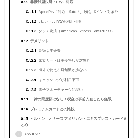
0.11
非接触型決済・Payに対応
0.11.1
Apple Payに対応！Suica利用分はポイント対象外
0.11.2
d払い・au PAYを利用可能
0.11.3
タッチ決済（American Express Contactless）
0.12
デメリット
0.12.1
高額な年会費
0.12.2
家族カードは主要特典が対象外
0.12.3
海外で使える店舗数が少ない
0.12.4
キャッシングが利用不可
0.12.5
電子マネーチャージに弱い
0.13
一律の限度額はなし！税金は事前入金したら無限
0.14
プレミアムカードとの比較
0.15
ヒルトン・オナーズ アメリカン・エキスプレス・カードま
とめ
1
About Me