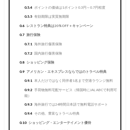
0.5.4
ポイントの価値は1ポイント0.3円～0.7円程度
0.5.5
有効期限は実質無期限
0.6
レストラン特典は20％OFF＋キャンペーン
0.7
旅行保険
0.7.1
海外旅行傷害保険
0.7.2
国内旅行傷害保険
0.8
ショッピング保険
0.9
アメリカン・エキスプレスならではのトラベル特典
0.9.1
本人だけではなく同伴者1名まで空港ラウンジ無料
0.9.2
手荷物無料宅配サービス（帰国時にJAL ABCで利用可
能）
0.9.3
海外旅行では24時間日本語で無料電話サポート
0.9.4
その他、豊富なトラベル特典
0.10
ショッピング・エンターテイメント優待