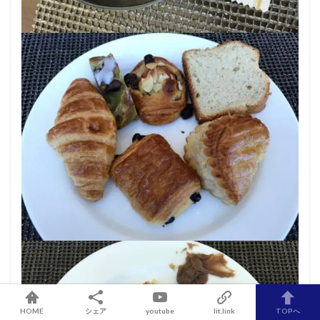
HOME
シェア
youtube
lit.link
TOPへ