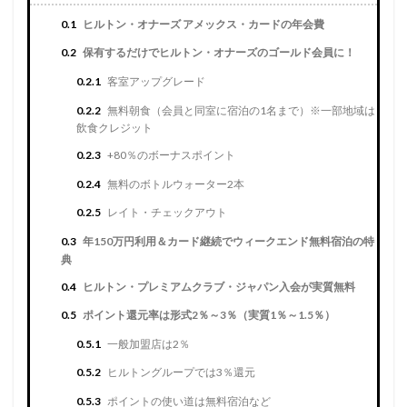
0.1
ヒルトン・オナーズ アメックス・カードの年会費
0.2
保有するだけでヒルトン・オナーズのゴールド会員に！
0.2.1
客室アップグレード
0.2.2
無料朝食（会員と同室に宿泊の1名まで）※一部地域は
飲食クレジット
0.2.3
+80％のボーナスポイント
0.2.4
無料のボトルウォーター2本
0.2.5
レイト・チェックアウト
0.3
年150万円利用＆カード継続でウィークエンド無料宿泊の特
典
0.4
ヒルトン・プレミアムクラブ・ジャパン入会が実質無料
0.5
ポイント還元率は形式2％～3％（実質1％～1.5％）
0.5.1
一般加盟店は2％
0.5.2
ヒルトングループでは3％還元
0.5.3
ポイントの使い道は無料宿泊など