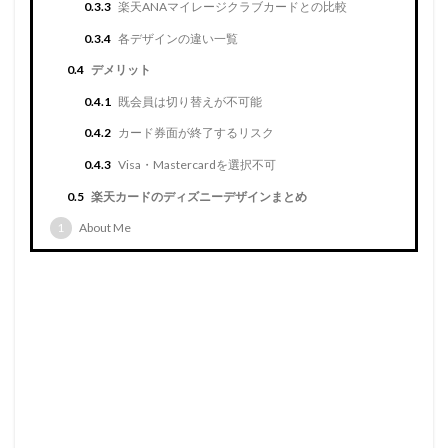
0.3.3
楽天ANAマイレージクラブカードとの比較
0.3.4
各デザインの違い一覧
0.4
デメリット
0.4.1
既会員は切り替えが不可能
0.4.2
カード券面が終了するリスク
0.4.3
Visa・Mastercardを選択不可
0.5
楽天カードのディズニーデザインまとめ
1
About Me