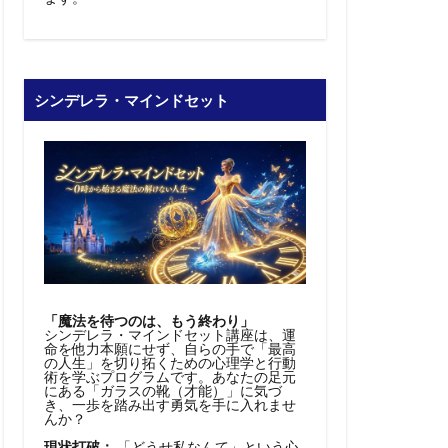
シンデレラ・マインドセット
「魔法を待つのは、もう終わり」
シンデレラ・マインドセット講座は、運
命を他力本願にせず、自らの手で「最高
の人生」を切り拓くための心理学と行動
術を学ぶプログラムです。あなたの足元
にある「ガラスの靴（才能）」に気づ
き、一歩を踏み出す勇気を手に入れませ
んか？
現状打破：
「どうせ私なんて」という心