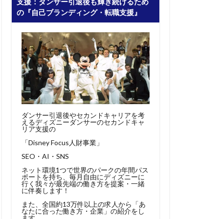
支援：ダンサー引退後も輝き続けるため
の『自己ブランディング・転職支援』
ダンサー引退後やセカンドキャリアを考
えるディズニーダンサーのセカンドキャ
リア支援の
「Disney Focus人財事業」
SEO・AI・SNS
ネット環境1つで世界のパークの年間パス
ポートを持ち、毎月自由にディズニーに
行く我々が最先端の働き方を提案・一緒
に伴奏します！
また、全国約13万件以上の求人から「あ
なたに合った働き方・企業」の紹介をし
ます。