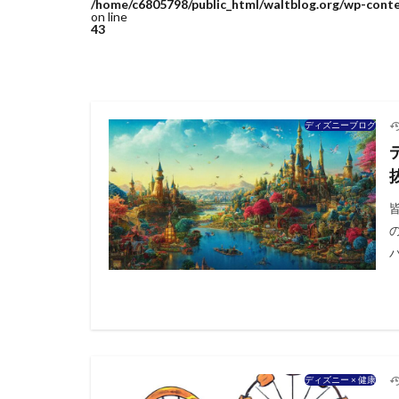
/home/c6805798/public_html/waltblog.org/wp-cont
on line
43
ディズニーブログ
パ
ディズニー × 健康