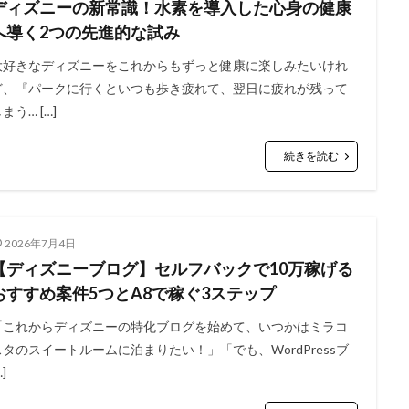
ディズニーの新常識！水素を導入した心身の健康
へ導く2つの先進的な試み
大好きなディズニーをこれからもずっと健康に楽しみたいけれ
ど、『パークに行くといつも歩き疲れて、翌日に疲れが残って
まう… […]
続きを読む
2026年7月4日
【ディズニーブログ】セルフバックで10万稼げる
おすすめ案件5つとA8で稼ぐ3ステップ
「これからディズニーの特化ブログを始めて、いつかはミラコ
スタのスイートルームに泊まりたい！」「でも、WordPressブ
…]