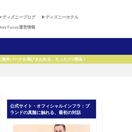
▶︎ディズニーブログ
▶︎ディズニーホテル
sney Focus運営情報
ド
ド
・リゾート & スパ
リゾート
リ
ー・ワールド・リゾート
飛びまわれる、たった1つ理由！
公式サイト・オフィシャルインフラ：ブ
ランドの真髄に触れる、最初の対話