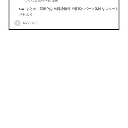
しくなる脳科学的理由
0.6
まとめ：戦略的な当日枠確保で最高のパーク体験をスタート
させよう
1
About Me