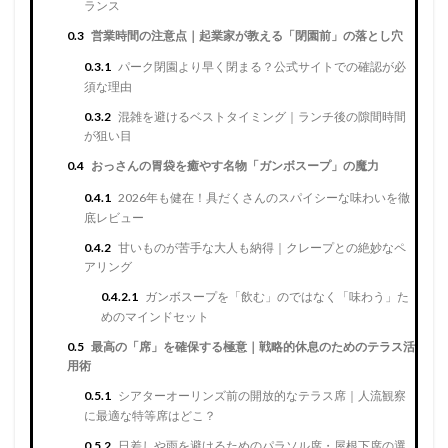
ランス
0.3
営業時間の注意点｜起業家が教える「閉園前」の落とし穴
0.3.1
パーク閉園より早く閉まる？公式サイトでの確認が必
須な理由
0.3.2
混雑を避けるベストタイミング｜ランチ後の隙間時間
が狙い目
0.4
おっさんの胃袋を癒やす名物「ガンボスープ」の魔力
0.4.1
2026年も健在！具だくさんのスパイシーな味わいを徹
底レビュー
0.4.2
甘いものが苦手な大人も納得｜クレープとの絶妙なペ
アリング
0.4.2.1
ガンボスープを「飲む」のではなく「味わう」た
めのマインドセット
0.5
最高の「席」を確保する極意｜戦略的休息のためのテラス活
用術
0.5.1
シアターオーリンズ前の開放的なテラス席｜人流観察
に最適な特等席はどこ？
0.5.2
日差しや雨を避けるためのパラソル席・屋根下席の選