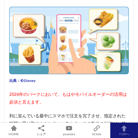
出典：©︎Disney
2026年のパークにおいて、もはやモバイルオーダーの活用は
必須と言えます。
列に並んでいる最中にスマホで注文を完了させ、指定された
時間に受け取りカウンターへ向かう。この数分の短縮が、精
神的なゆとりを生みます。テクノロジーをスマートに使いこ
HOME
シェア
youtube
lit.link
TOPへ