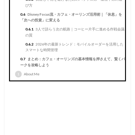
び方
0.6
Disney Focus流・カフェ・オーリンズ活用術｜「休息」を
「次への投資」に変える
0.6.1
3人で語らう次の航路｜コーヒー片手に進める作戦会議
の質
0.6.2
2026年の最新トレンド：モバイルオーダーを活用した
スマートな時間管理
0.7
まとめ：カフェ・オーリンズの基本情報を押さえて、賢くパ
ークを攻略しよう
1
About Me