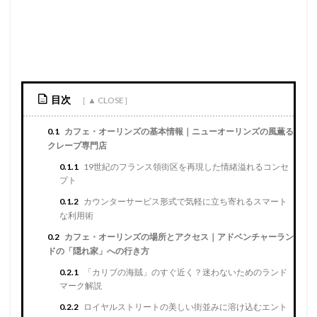
目次
0.1
カフェ・オーリンズの基本情報｜ニューオーリンズの風薫る
クレープ専門店
0.1.1
19世紀のフランス領街区を再現した情緒溢れるコンセ
プト
0.1.2
カウンターサービス形式で気軽に立ち寄れるスマート
な利用術
0.2
カフェ・オーリンズの場所とアクセス｜アドベンチャーラン
ドの「隠れ家」への行き方
0.2.1
「カリブの海賊」のすぐ近く？迷わないためのランド
マーク解説
0.2.2
ロイヤルストリートの美しい街並みに溶け込むエント