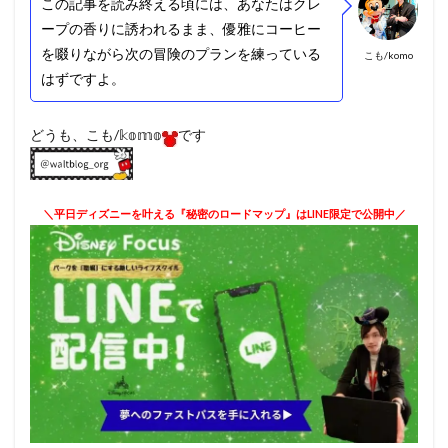
この記事を読み終える頃には、あなたはクレ
ープの香りに誘われるまま、優雅にコーヒー
を啜りながら次の冒険のプランを練っている
こも/komo
はずですよ。
どうも、こも/𝕜𝕠𝕞𝕠
です
＼平日ディズニーを叶える『秘密のロードマップ』はLINE限定で公開中／