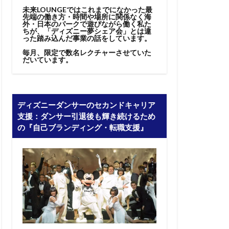
未来LOUNGEではこれまでになかった最
先端の働き方・時間や場所に関係なく海
外・日本のパークで遊びながら働く私た
ちが、「ディズニー夢シェア会」とは違
った踏み込んだ事業の話をしています。
毎月、限定で数名レクチャーさせていた
だいています。
ディズニーダンサーのセカンドキャリア
支援：ダンサー引退後も輝き続けるため
の『自己ブランディング・転職支援』