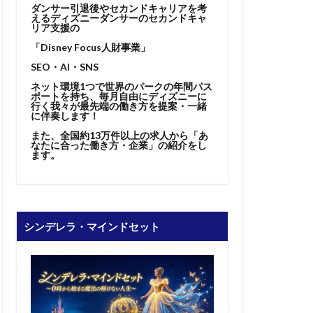
ダンサー引退後やセカンドキャリアを考
えるディズニーダンサーのセカンドキャ
リア支援の
「Disney Focus人財事業」
SEO・AI・SNS
ネット環境1つで世界のパークの年間パス
ポートを持ち、毎月自由にディズニーに
行く我々が最先端の働き方を提案・一緒
に伴奏します！
また、全国約13万件以上の求人から「あ
なたに合った働き方・企業」の紹介をし
ます。
シンデレラ・マインドセット