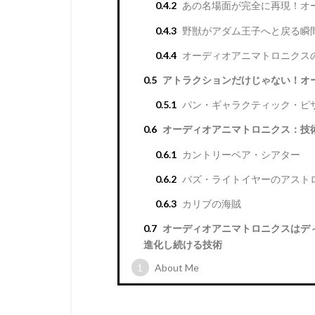
0.4.2
あの名場面が完全に再現！オ
0.4.3
野獣がアダム王子へと戻る瞬
0.4.4
オーディオアニマトロニクス
0.5
アトラクションだけじゃない！オ
0.5.1
パン・ギャラクティック・ピ
0.6
オーディオアニマトロニクス：技
0.6.1
カントリーベア・シアター
0.6.2
バズ・ライトイヤーのアスト
0.6.3
カリブの海賊
0.7
オーディオアニマトロニクスはデ
進化し続ける技術
1
About Me