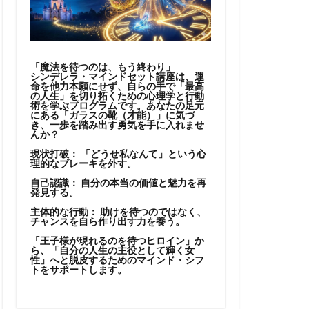
「魔法を待つのは、もう終わり」
シンデレラ・マインドセット講座は、運
命を他力本願にせず、自らの手で「最高
の人生」を切り拓くための心理学と行動
術を学ぶプログラムです。あなたの足元
にある「ガラスの靴（才能）」に気づ
き、一歩を踏み出す勇気を手に入れませ
んか？
現状打破：
「どうせ私なんて」という心
理的なブレーキを外す。
自己認識：
自分の本当の価値と魅力を再
発見する。
主体的な行動：
助けを待つのではなく、
チャンスを自ら作り出す力を養う。
「王子様が現れるのを待つヒロイン」か
ら、「自分の人生の主役として輝く女
性」へと脱皮するためのマインド・シフ
トをサポートします。