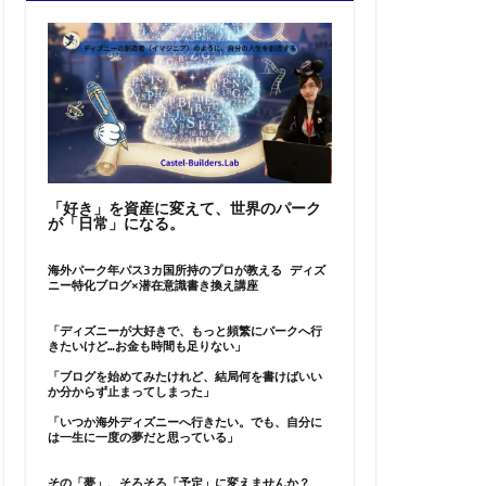
「好き」を資産に変えて、世界のパーク
が「日常」になる。
海外パーク年パス3カ国所持のプロが教える ディズ
ニー特化ブログ×潜在意識書き換え講座
「ディズニーが大好きで、もっと頻繁にパークへ行
きたいけど…お金も時間も足りない」
「ブログを始めてみたけれど、結局何を書けばいい
か分からず止まってしまった」
「いつか海外ディズニーへ行きたい。でも、自分に
は一生に一度の夢だと思っている」
その「夢」、そろそろ「予定」に変えませんか？