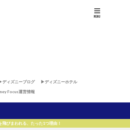
▶︎ディズニーブログ
▶︎ディズニーホテル
sney Focus運営情報
ド
ド
・リゾート & スパ
リゾート
リ
ー・ワールド・リゾート
った1つ理由！