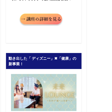
動き出した「 ディズニー」✖︎「健康」の
新事業！