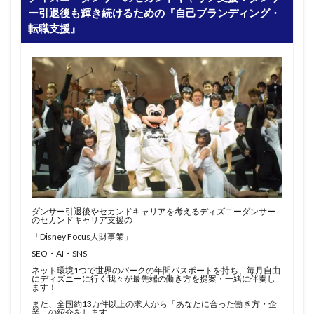
ー引退後も輝き続けるための『自己ブランディング・
転職支援』
ダンサー引退後やセカンドキャリアを考えるディズニーダンサー
のセカンドキャリア支援の
「Disney Focus人財事業」
SEO・AI・SNS
ネット環境1つで世界のパークの年間パスポートを持ち、毎月自由
にディズニーに行く我々が最先端の働き方を提案・一緒に伴奏し
ます！
また、全国約13万件以上の求人から「あなたに合った働き方・企
業」の紹介をします。