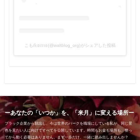
こも/𝕜𝕠𝕞𝕠(@waltblog_org)がシェアした投稿
ーあなたの「いつか」を、「来月」に変える場所ー" width="768" height="432" >
ーあなたの「いつか」を、「来月」に変える場所ー
ブラック企業から脱出し、今は世界のパークを職場にしている私が、同じ景
色を見たい人に向けてすべてを公開しています。時間もお金も場所も、整っ
てから動く必要はありません。まず一歩だけ、一緒に踏み出しませんか？