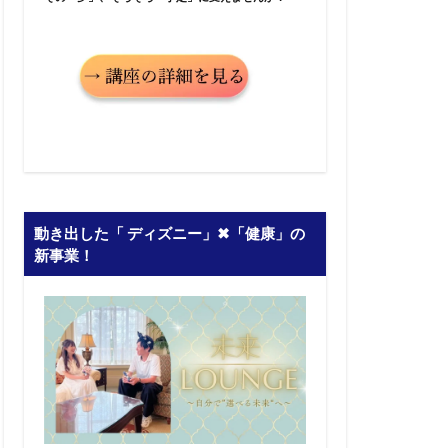
動き出した「 ディズニー」✖︎「健康」の
新事業！