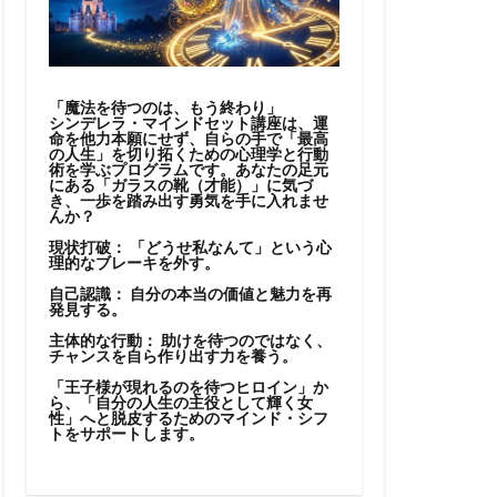
「魔法を待つのは、もう終わり」
シンデレラ・マインドセット講座は、運
命を他力本願にせず、自らの手で「最高
の人生」を切り拓くための心理学と行動
術を学ぶプログラムです。あなたの足元
にある「ガラスの靴（才能）」に気づ
き、一歩を踏み出す勇気を手に入れませ
んか？
現状打破：
「どうせ私なんて」という心
理的なブレーキを外す。
自己認識：
自分の本当の価値と魅力を再
発見する。
主体的な行動：
助けを待つのではなく、
チャンスを自ら作り出す力を養う。
「王子様が現れるのを待つヒロイン」か
ら、「自分の人生の主役として輝く女
性」へと脱皮するためのマインド・シフ
トをサポートします。