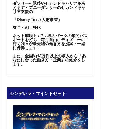
ダンサー引退後やセカンドキャリアを考
えるディズニーダンサーのセカンドキャ
リア支援の
「Disney Focus人財事業」
SEO・AI・SNS
ネット環境1つで世界のパークの年間パス
ポートを持ち、毎月自由にディズニーに
行く我々が最先端の働き方を提案・一緒
に伴奏します！
また、全国約13万件以上の求人から「あ
なたに合った働き方・企業」の紹介をし
ます。
シンデレラ・マインドセット