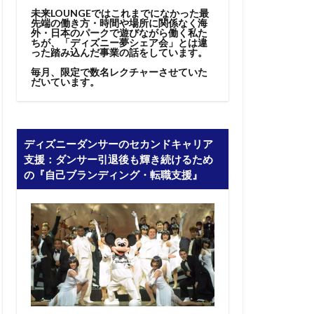
未来LOUNGEではこれまでになかった最
先端の働き方・時間や場所に関係なく海
外・日本のパークで遊びながら働く私た
ちが、「ディズニー夢シェア会」とは違
った踏み込んだ事業の話をしています。
毎月、限定で数名レクチャーさせていた
だいています。
ディズニーダンサーのセカンドキャリア
支援：ダンサー引退後も輝き続けるため
の『自己ブランディング・転職支援』