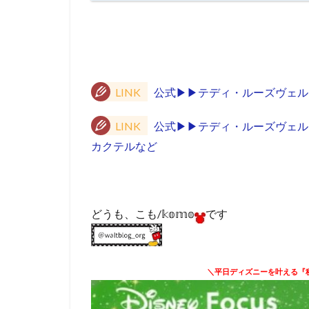
LINK
公式▶︎▶︎テディ・ルーズヴェ
LINK
公式▶︎▶︎テディ・ルーズヴ
カクテルなど
どうも、こも/𝕜𝕠𝕞𝕠
です
＼平日ディズニーを叶える『秘