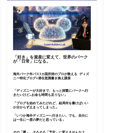
「好き」を資産に変えて、世界のパーク
が「日常」になる。
海外パーク年パス3カ国所持のプロが教える ディズ
ニー特化ブログ×潜在意識書き換え講座
「ディズニーが大好きで、もっと頻繁にパークへ行
きたいけど…お金も時間も足りない」
「ブログを始めてみたけれど、結局何を書けばいい
か分からず止まってしまった」
「いつか海外ディズニーへ行きたい。でも、自分に
は一生に一度の夢だと思っている」
その「夢」、そろそろ「予定」に変えませんか？