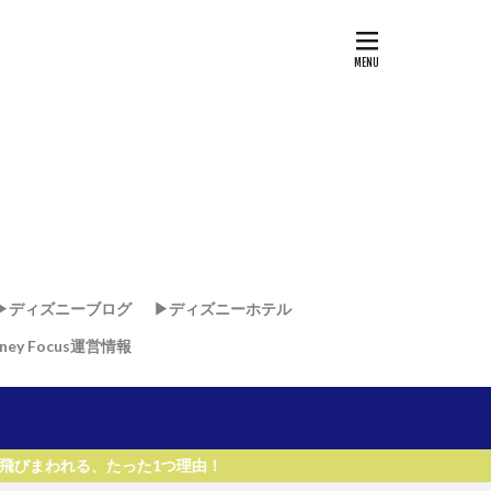
▶︎ディズニーブログ
▶︎ディズニーホテル
sney Focus運営情報
ド
ド
・リゾート & スパ
リゾート
リ
ー・ワールド・リゾート
った1つ理由！