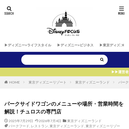
▶︎ディズニー×ライフスタイル
▶︎ディズニー×ビジネス
▶︎東京ディズニー
▶︎▶︎運営者が自由に海外パークを飛
HOME
東京ディズニーリゾート
東京ディズニーランド
パーク
パークサイドワゴンのメニューや場所・営業時間を
解説！チュロスの専門店
2025年7月29日
2026年7月4日
東京ディズニーランド
パークフード
,
レストラン
,
東京ディズニーランド
,
東京ディズニーリゾー