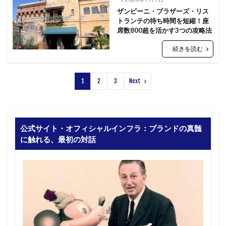
ザンビーニ・ブラザーズ・リス
トランテの待ち時間を短縮！座
席数800超を活かす3つの攻略法
続きを読む
1
2
3
Next
公式サイト・オフィシャルインフラ：ブランドの真髄
に触れる、最初の対話