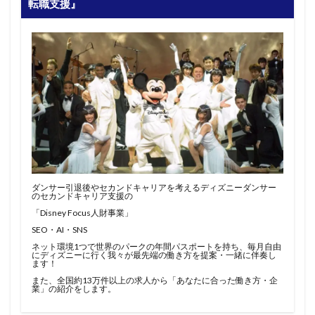
転職支援』
ダンサー引退後やセカンドキャリアを考えるディズニーダンサー
のセカンドキャリア支援の
「Disney Focus人財事業」
SEO・AI・SNS
ネット環境1つで世界のパークの年間パスポートを持ち、毎月自由
にディズニーに行く我々が最先端の働き方を提案・一緒に伴奏し
ます！
また、全国約13万件以上の求人から「あなたに合った働き方・企
業」の紹介をします。