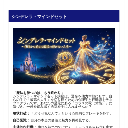
シンデレラ・マインドセット
「魔法を待つのは、もう終わり」
シンデレラ・マインドセット講座は、運命を他力本願にせず、自
らの手で「最高の人生」を切り拓くための心理学と行動術を学ぶ
プログラムです。あなたの足元にある「ガラスの靴（才能）」に
気づき、一歩を踏み出す勇気を手に入れませんか？
現状打破：
「どうせ私なんて」という心理的なブレーキを外す。
自己認識：
自分の本当の価値と魅力を再発見する。
主体的な行動：
助けを待つのではなく、チャンスを自ら作り出す