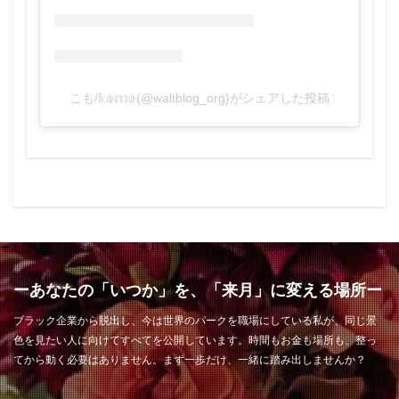
こも/𝕜𝕠𝕞𝕠(@waltblog_org)がシェアした投稿
ーあなたの「いつか」を、「来月」に変える場所ー" width="768" height="432" >
ーあなたの「いつか」を、「来月」に変える場所ー
ブラック企業から脱出し、今は世界のパークを職場にしている私が、同じ景
色を見たい人に向けてすべてを公開しています。時間もお金も場所も、整っ
てから動く必要はありません。まず一歩だけ、一緒に踏み出しませんか？