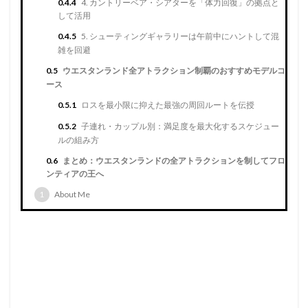
0.4.4
4. カントリーベア・シアターを「体力回復」の拠点と
して活用
0.4.5
5. シューティングギャラリーは午前中にハントして混
雑を回避
0.5
ウエスタンランド全アトラクション制覇のおすすめモデルコ
ース
0.5.1
ロスを最小限に抑えた最強の周回ルートを伝授
0.5.2
子連れ・カップル別：満足度を最大化するスケジュー
ルの組み方
0.6
まとめ：ウエスタンランドの全アトラクションを制してフロ
ンティアの王へ
1
About Me