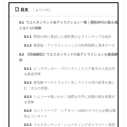
目次
0.1
ウエスタンランド全アトラクション一覧｜開拓時代の風を感
じる5つの体験
0.1.1
西部の街に集結した個性豊かなラインナップを紹介
0.1.2
最新版：アトラクションごとの利用制限と基本データ
0.2
【詳細解説】ウエスタンランドの全アトラクションを徹底解
剖
0.2.1
ビッグサンダー・マウンテン｜エリア最大の人気を誇
る暴走列車
0.2.2
蒸気船マークトウェイン号｜アメリカ河の絶景を愉し
む「水上の宮殿」
0.2.3
トムソーヤ島いかだ｜地図を片手に未開の島を探索す
る冒険
0.2.4
カントリーベア・シアター｜18頭のクマたちが贈る陽
気なコンサート
0.2.5
ウエスタンランド・シューティングギャラリー｜保安