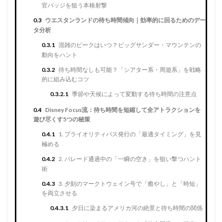
官バッジを狙う本格射撃
0.3
ウエスタンランドの待ち時間傾向｜効率的に回るためのデー
タ分析
0.3.1
混雑のピークはいつ？ビッグサンダー・マウンテンの
動向をハント
0.3.2
待ち時間なしも可能？「シアター系・周遊系」を戦略
的に組み込むコツ
0.3.2.1
季節や天候によって変動する待ち時間の注意点
0.4
Disney Focus流：待ち時間を短縮して全アトラクションを
遊び尽くす5つの秘策
0.4.1
1. プライオリティパス発行の「最適タイミング」を見
極める
0.4.2
2. パレード通過中の「一瞬の空き」を狙い撃つハント
術
0.4.3
3. 夕刻のマークトウェイン号で「癒やし」と「時短」
を両立させる
0.4.3.1
夕日に染まるアメリカ河の絶景と待ち時間の関係