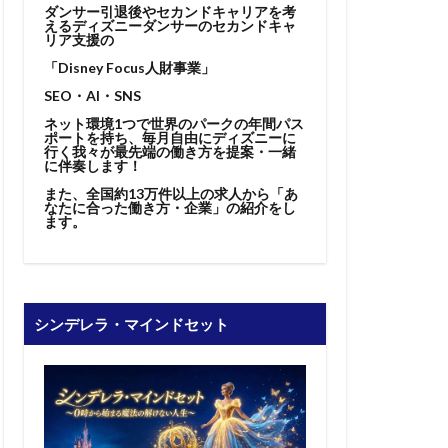
ダンサー引退後やセカンドキャリアを考
えるディズニーダンサーのセカンドキャ
リア支援の
「Disney Focus人財事業」
SEO・AI・SNS
ネット環境1つで世界のパークの年間パス
ポートを持ち、毎月自由にディズニーに
行く我々が最先端の働き方を提案・一緒
に伴奏します！
また、全国約13万件以上の求人から「あ
なたに合った働き方・企業」の紹介をし
ます。
シンデレラ・マインドセット