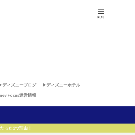
▶︎ディズニーブログ
▶︎ディズニーホテル
sney Focus運営情報
ド
ド
・リゾート & スパ
リゾート
リ
ー・ワールド・リゾート