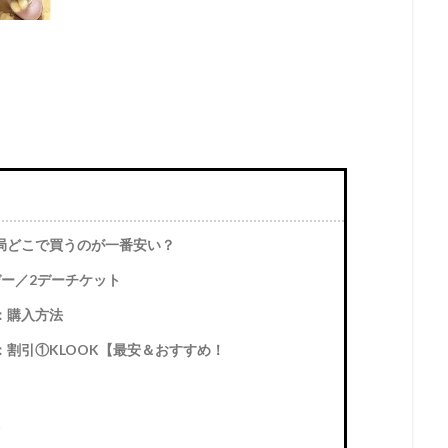
局どこで買うのが一番安い？
ー／2デーチケット
：購入方法
割引①KLOOK【最安＆おすすめ！
点