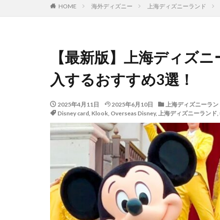
HOME
海外ディズニー
上海ディズニーランド
【最新版】上海ディズニ
入するおすすめ3選！
2025年4月11日
2025年6月10日
上海ディズニーラン
Disney card
,
Klook
,
Overseas Disney
,
上海ディズニーランド
,