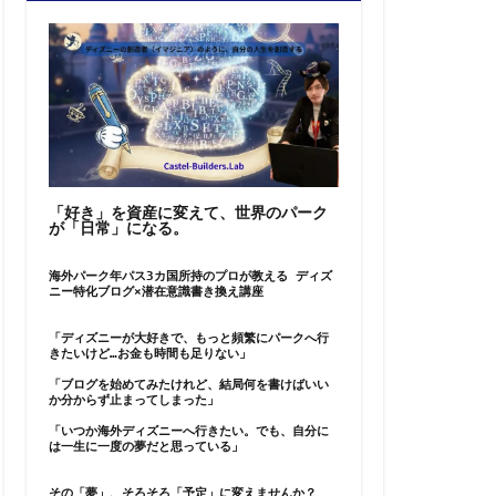
「好き」を資産に変えて、世界のパーク
が「日常」になる。
海外パーク年パス3カ国所持のプロが教える ディズ
ニー特化ブログ×潜在意識書き換え講座
「ディズニーが大好きで、もっと頻繁にパークへ行
きたいけど…お金も時間も足りない」
「ブログを始めてみたけれど、結局何を書けばいい
か分からず止まってしまった」
「いつか海外ディズニーへ行きたい。でも、自分に
は一生に一度の夢だと思っている」
その「夢」、そろそろ「予定」に変えませんか？