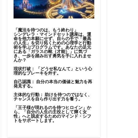
「魔法を待つのは、もう終わり」
シンデレラ・マインドセット講座は、運
命を他力本願にせず、自らの手で「最高
の人生」を切り拓くための心理学と行動
術を学ぶプログラムです。あなたの足元
にある「ガラスの靴（才能）」に気づ
き、一歩を踏み出す勇気を手に入れませ
んか？
現状打破：
「どうせ私なんて」という心
理的なブレーキを外す。
自己認識：
自分の本当の価値と魅力を再
発見する。
主体的な行動：
助けを待つのではなく、
チャンスを自ら作り出す力を養う。
「王子様が現れるのを待つヒロイン」か
ら、「自分の人生の主役として輝く女
性」へと脱皮するためのマインド・シフ
トをサポートします。