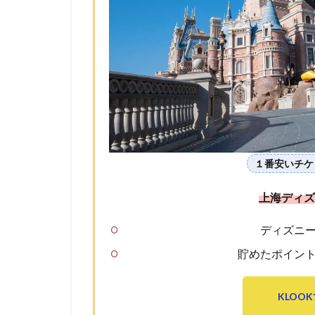
１番安いチ
上海ディズ
ディズニ
貯めたポイン
KLOO