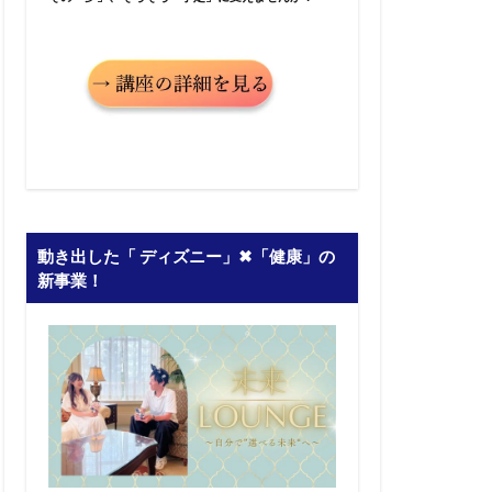
動き出した「 ディズニー」✖︎「健康」の
新事業！