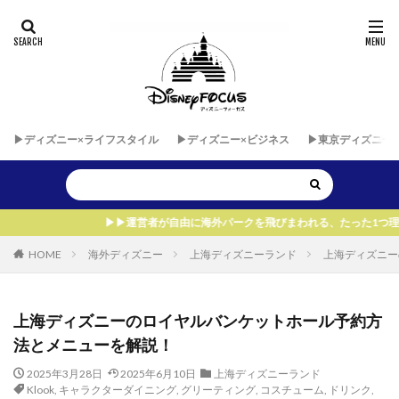
▶︎ディズニー×ライフスタイル
▶︎ディズニー×ビジネス
▶︎東京ディズニー
▶︎運営者が自由に海外パークを飛びまわれる、たった1つ理由！
HOME
海外ディズニー
上海ディズニーランド
上海ディズニー
上海ディズニーのロイヤルバンケットホール予約方
法とメニューを解説！
2025年3月28日
2025年6月10日
上海ディズニーランド
Klook
,
キャラクターダイニング
,
グリーティング
,
コスチューム
,
ドリンク
,