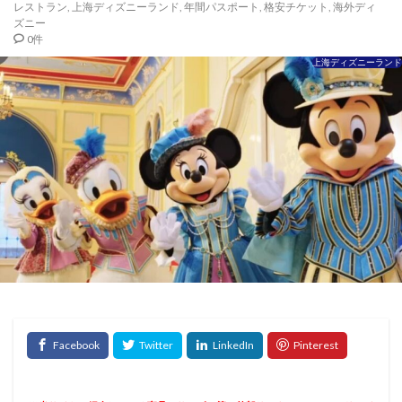
レストラン
,
上海ディズニーランド
,
年間パスポート
,
格安チケット
,
海外ディ
ズニー
0件
上海ディズニーランド