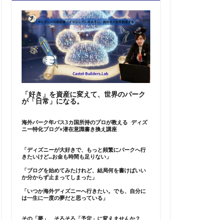
「好き」を資産に変えて、世界のパーク
が「日常」になる。
海外パーク年パス3カ国所持のプロが教える ディズ
ニー特化ブログ×潜在意識書き換え講座
「ディズニーが大好きで、もっと頻繁にパークへ行
きたいけど…お金も時間も足りない」
「ブログを始めてみたけれど、結局何を書けばいい
か分からず止まってしまった」
「いつか海外ディズニーへ行きたい。でも、自分に
は一生に一度の夢だと思っている」
その「夢」、そろそろ「予定」に変えませんか？