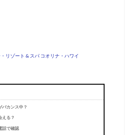
ー・リゾート & スパ コオリナ・ハワイ
がバカンス中？
会える？
電話で確認