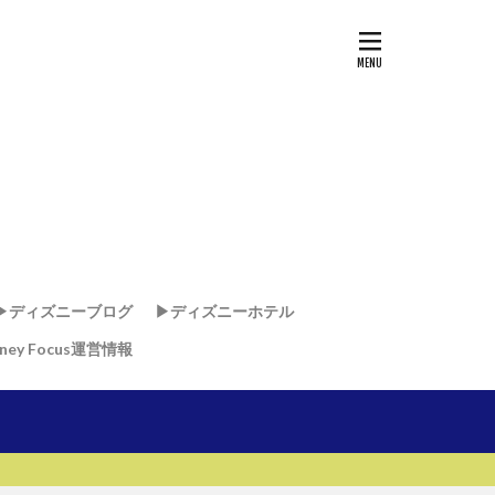
▶︎ディズニーブログ
▶︎ディズニーホテル
sney Focus運営情報
ド
ド
・リゾート & スパ
リゾート
リ
ー・ワールド・リゾート