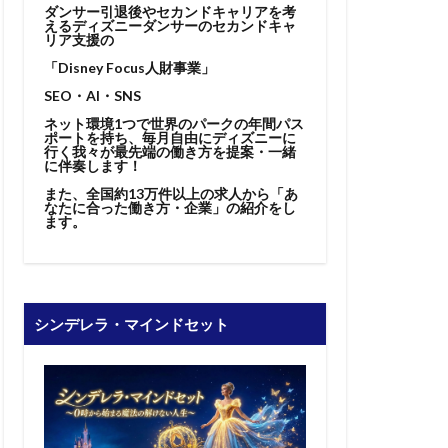
ダンサー引退後やセカンドキャリアを考
えるディズニーダンサーのセカンドキャ
リア支援の
「Disney Focus人財事業」
SEO・AI・SNS
ネット環境1つで世界のパークの年間パス
ポートを持ち、毎月自由にディズニーに
行く我々が最先端の働き方を提案・一緒
に伴奏します！
また、全国約13万件以上の求人から「あ
なたに合った働き方・企業」の紹介をし
ます。
シンデレラ・マインドセット