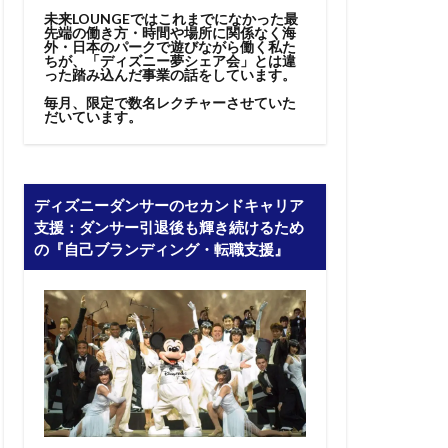
未来LOUNGEではこれまでになかった最
先端の働き方・時間や場所に関係なく海
外・日本のパークで遊びながら働く私た
ちが、「ディズニー夢シェア会」とは違
った踏み込んだ事業の話をしています。
毎月、限定で数名レクチャーさせていた
だいています。
ディズニーダンサーのセカンドキャリア
支援：ダンサー引退後も輝き続けるため
の『自己ブランディング・転職支援』