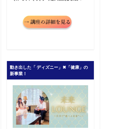
動き出した「 ディズニー」✖︎「健康」の
新事業！