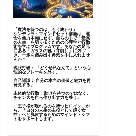
「魔法を待つのは、もう終わり」
シンデレラ・マインドセット講座は、運
命を他力本願にせず、自らの手で「最高
の人生」を切り拓くための心理学と行動
術を学ぶプログラムです。あなたの足元
にある「ガラスの靴（才能）」に気づ
き、一歩を踏み出す勇気を手に入れませ
んか？
現状打破：
「どうせ私なんて」という心
理的なブレーキを外す。
自己認識：
自分の本当の価値と魅力を再
発見する。
主体的な行動：
助けを待つのではなく、
チャンスを自ら作り出す力を養う。
「王子様が現れるのを待つヒロイン」か
ら、「自分の人生の主役として輝く女
性」へと脱皮するためのマインド・シフ
トをサポートします。