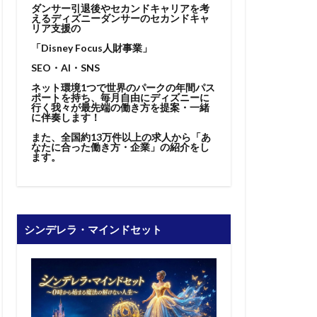
ダンサー引退後やセカンドキャリアを考
えるディズニーダンサーのセカンドキャ
リア支援の
「Disney Focus人財事業」
SEO・AI・SNS
ネット環境1つで世界のパークの年間パス
ポートを持ち、毎月自由にディズニーに
行く我々が最先端の働き方を提案・一緒
に伴奏します！
また、全国約13万件以上の求人から「あ
なたに合った働き方・企業」の紹介をし
ます。
シンデレラ・マインドセット