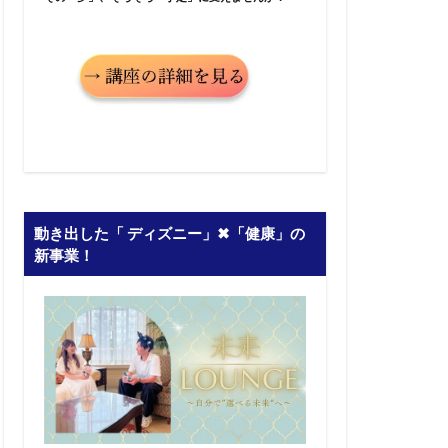
動き出した「 ディズニー」✖︎「健康」の
新事業！