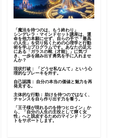
「魔法を待つのは、もう終わり」
シンデレラ・マインドセット講座は、運
命を他力本願にせず、自らの手で「最高
の人生」を切り拓くための心理学と行動
術を学ぶプログラムです。あなたの足元
にある「ガラスの靴（才能）」に気づ
き、一歩を踏み出す勇気を手に入れませ
んか？
現状打破：
「どうせ私なんて」という心
理的なブレーキを外す。
自己認識：
自分の本当の価値と魅力を再
発見する。
主体的な行動：
助けを待つのではなく、
チャンスを自ら作り出す力を養う。
「王子様が現れるのを待つヒロイン」か
ら、「自分の人生の主役として輝く女
性」へと脱皮するためのマインド・シフ
トをサポートします。