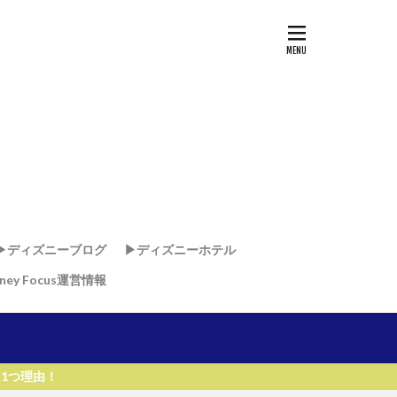
▶︎ディズニーブログ
▶︎ディズニーホテル
sney Focus運営情報
ド
ド
・リゾート & スパ
リゾート
リ
ー・ワールド・リゾート