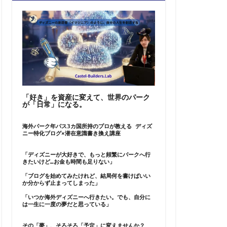
「好き」を資産に変えて、世界のパーク
が「日常」になる。
海外パーク年パス3カ国所持のプロが教える ディズ
ニー特化ブログ×潜在意識書き換え講座
「ディズニーが大好きで、もっと頻繁にパークへ行
きたいけど…お金も時間も足りない」
「ブログを始めてみたけれど、結局何を書けばいい
か分からず止まってしまった」
「いつか海外ディズニーへ行きたい。でも、自分に
は一生に一度の夢だと思っている」
その「夢」、そろそろ「予定」に変えませんか？