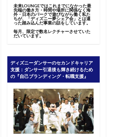
未来LOUNGEではこれまでになかった最
先端の働き方・時間や場所に関係なく海
外・日本のパークで遊びながら働く私た
ちが、「ディズニー夢シェア会」とは違
った踏み込んだ事業の話をしています。
毎月、限定で数名レクチャーさせていた
だいています。
ディズニーダンサーのセカンドキャリア
支援：ダンサー引退後も輝き続けるため
の『自己ブランディング・転職支援』