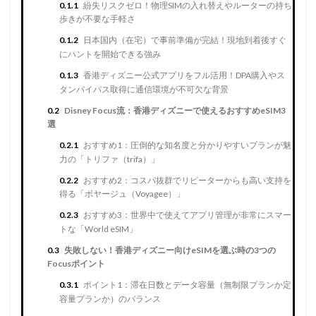
0.1.1
紛失リスクゼロ！物理SIMの入れ替えやルーターの持ち
歩きが不要な手軽さ
0.1.2
日本国内（在宅）で事前準備が完結！現地到着後すぐ
にハントを開始できる強み
0.1.3
香港ディズニー公式アプリをフル活用！DPA購入やス
タンバイパス取得に通信環境が不可欠な背景
0.2
Disney Focus流：香港ディズニーで使えるおすすめeSIM3
選
0.2.1
おすすめ1：圧倒的な知名度と分かりやすいプランが魅
力の「トリファ（trifa）」
0.2.2
おすすめ2：コスパ抜群でリピーターからも高い支持を
得る「ボヤージュ（Voyagee）」
0.2.3
おすすめ3：世界中で使えてアプリ管理が非常にスマー
トな「World eSIM」
0.3
失敗しない！香港ディズニー向けeSIMを選ぶ時の3つの
Focusポイント
0.3.1
ポイント1：滞在日数とデータ容量（無制限プランか定
容量プランか）のバランス