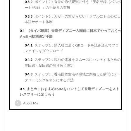
0.3.2
ポイント2：香港の通信規則に伴う「実名登録（パスポ
ート登録）」の手続きの有無
0.3.3
ポイント3：万が一の繋がらないトラブルにも安心な日
本語サポート体制
0.4
【タイパ最高】香港ディズニー入園前に日本でやっておくべ
きeSIM初期設定手順
0.4.1
ステップ1：購入後に届くQRコードを読み込んでプロ
ファイルをダウンロード
0.4.2
ステップ2：現地の電波をスムーズにハントするための
主回線・副回線の切り替え設定
0.4.3
ステップ3：香港国際空港や現地に到着した瞬間にデー
タローミングをオンにする方法
0.5
まとめ：おすすめeSIMをハントして香港ディズニーをスト
レスフリーに楽しもう
1
About Me