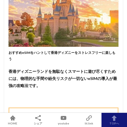
おすすめeSIMをハントして香港ディズニーをストレスフリーに楽しも
う
香港ディズニーランドを無駄なくスマートに遊び尽くすため
には、物理的な手間や紛失リスクが一切ないeSIMの導入が最
強の攻略法です。
「トリファ」
「ボヤージュ」
「World eSIM」
といっ
HOME
シェア
youtube
lit.link
TOPへ
た信頼できるおすすめのサービスから、自分の日数に