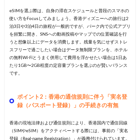
eSIMを選ぶ際は、自身の滞在スケジュールと普段のスマホの
使い方をFocusしてみましょう。香港ディズニーへの旅行は2
泊3日や3泊4日の旅程が一般的ですが、パーク内で公式アプリ
を頻繁に開き、SNSへの動画投稿やマップでの位置確認を行
うと想像以上にデータを消費します。残量を気にせずストレ
スフリーで過ごしたい場合はデータ無制限プランを、ホテル
の無料Wi-Fiとうまく併用して費用を浮かせたい場合は1日あ
たり1GB〜2GB程度の定容量プランを選ぶのが賢いバランス
です。
ポイント2：香港の通信規則に伴う「実名登
録（パスポート登録）」の手続きの有無
香港の現地法律および通信規則により、香港国内で通信回線
（SIMやeSIM）をアクティベートする際には、事前の「実名
登録（Real-name Registration）」が義務付けられています。