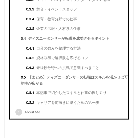
0.3.3
舞台・イベントスタッフ
0.3.4
保育・教育分野での仕事
0.3.5
企業の広報・人材系の仕事
0.4
ディズニーダンサーが転職を成功させるポイント
0.4.1
自分の強みを整理する方法
0.4.2
資格取得で選択肢を広げるコツ
0.4.3
未経験分野への挑戦で意識すべきこと
0.5
【まとめ】ディズニーダンサーの転職はスキルを活かせば可
能性が広がる
0.5.1
本記事で紹介したスキルと仕事の振り返り
0.5.2
キャリアを前向きに築くための第一歩
1
About Me