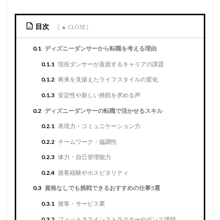
目次
0.1
ディズニーダンサーから転職を考える理由
0.1.1
現役ダンサーが直面するキャリアの課題
0.1.2
将来を見据えたライフスタイルの変化
0.1.3
安定性や新しい挑戦を求める声
0.2
ディズニーダンサーの転職で活かせるスキル
0.2.1
表現力・コミュニケーション力
0.2.2
チームワーク・協調性
0.2.3
体力・自己管理能力
0.2.4
接客経験やホスピタリティ
0.3
資格なしでも挑戦できるおすすめの仕事5選
0.3.1
接客・サービス業
0.3.2
フィットネスインストラクターやダンス講師