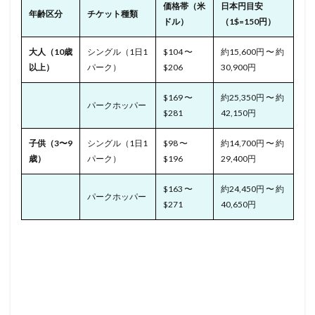
価格帯（米
日本円目安
年齢区分
チケット種類
ドル）
（1$=150円）
大人（10歳
シングル（1日1
$104 〜
約15,600円 〜 約
以上）
パーク）
$206
30,900円
$169 〜
約25,350円 〜 約
パークホッパー
$281
42,150円
子供（3〜9
シングル（1日1
$98 〜
約14,700円 〜 約
歳）
パーク）
$196
29,400円
$163 〜
約24,450円 〜 約
パークホッパー
$271
40,650円