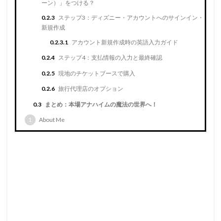
ーン）」をつける？
0.2.3
ステップ3：ディズニー・アカウントへのサインイン・
新規作成
0.2.3.1
アカウント新規作成時の英語入力ガイド
0.2.4
ステップ4：支払情報の入力と最終確認
0.2.5
現地のチケットブースで購入
0.2.6
旅行代理店のオプション
0.3
まとめ：本場アナハイムの魔法の世界へ！
1
About Me