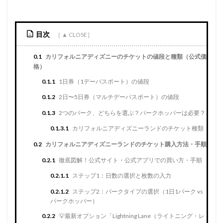
目次
0.1
カリフォルニアディズニーのチケットの値段と種類（公式価
格）
0.1.1
1日券（1デーパスポート）の値段
0.1.2
2日〜5日券（マルチデーパスポート）の値段
0.1.3
2つのパーク、どちらを選ぶ？パークホッパーは必要？
0.1.3.1
カリフォルニアディズニーランドのチケット種類
0.2
カリフォルニアディズニーランドのチケット購入方法・手順
0.2.1
徹底図解！公式サイト・公式アプリでの買い方・手順
0.2.1.1
ステップ1：日数の選択と枚数の入力
0.2.1.2
ステップ2：パークタイプの選択（1日1パーク vs
パークホッパー）
0.2.2
💡最新オプション「Lightning Lane（ライトニング・レ