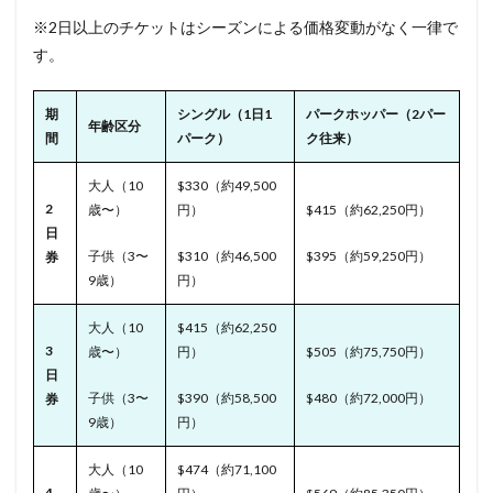
※2日以上のチケットはシーズンによる価格変動がなく一律で
す。
期
シングル（1日1
パークホッパー（2パー
年齢区分
間
パーク）
ク往来）
大人（10
$330（約49,500
2
歳〜）
円）
$415（約62,250円）
日
子供（3〜
$310（約46,500
$395（約59,250円）
券
9歳）
円）
大人（10
$415（約62,250
3
歳〜）
円）
$505（約75,750円）
日
子供（3〜
$390（約58,500
$480（約72,000円）
券
9歳）
円）
大人（10
$474（約71,100
4