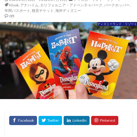
Klook
,
アナハイム
,
カリフォルニア・アドベンチャパーク
,
パークホッパー
,
年間パスポート
,
格安チケット
,
海外ディズニー
0件
ディズニーランド・リゾート