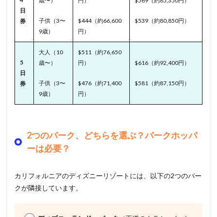
歳〜）
円）
$569（約85,350円）
日
子供（3〜
$444（約66,600
$539（約80,850円）
券
9歳）
円）
大人（10
$511（約76,650
5
歳〜）
円）
$616（約92,400円）
日
子供（3〜
$476（約71,400
$581（約87,150円）
券
9歳）
円）
2つのパーク、どちらを選ぶ？パークホッパ
ーは必要？
カリフォルニアのディズニーリゾートには、以下の2つのパー
クが隣接しています。