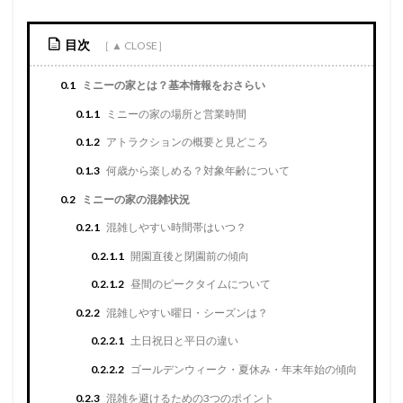
目次
0.1
ミニーの家とは？基本情報をおさらい
0.1.1
ミニーの家の場所と営業時間
0.1.2
アトラクションの概要と見どころ
0.1.3
何歳から楽しめる？対象年齢について
0.2
ミニーの家の混雑状況
0.2.1
混雑しやすい時間帯はいつ？
0.2.1.1
開園直後と閉園前の傾向
0.2.1.2
昼間のピークタイムについて
0.2.2
混雑しやすい曜日・シーズンは？
0.2.2.1
土日祝日と平日の違い
0.2.2.2
ゴールデンウィーク・夏休み・年末年始の傾向
0.2.3
混雑を避けるための3つのポイント