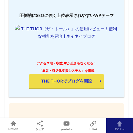
圧倒的にSEOに強く上位表示されやすいWPテーマ
アクセス増・収益UPが止まらなくなる！
「集客・収益化支援システム」を搭載
THE THORでブログを開設
処理速度は国内レンタルサーバーの中で最速の
ConoHa WING
HOME
シェア
youtube
lit.link
TOPへ