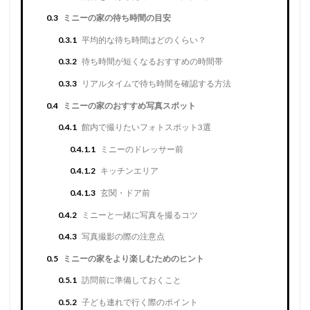
0.3
ミニーの家の待ち時間の目安
0.3.1
平均的な待ち時間はどのくらい？
0.3.2
待ち時間が短くなるおすすめの時間帯
0.3.3
リアルタイムで待ち時間を確認する方法
0.4
ミニーの家のおすすめ写真スポット
0.4.1
館内で撮りたいフォトスポット3選
0.4.1.1
ミニーのドレッサー前
0.4.1.2
キッチンエリア
0.4.1.3
玄関・ドア前
0.4.2
ミニーと一緒に写真を撮るコツ
0.4.3
写真撮影の際の注意点
0.5
ミニーの家をより楽しむためのヒント
0.5.1
訪問前に準備しておくこと
0.5.2
子ども連れで行く際のポイント