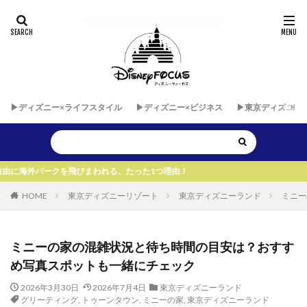
▶︎ディズニー×ライフスタイル
▶︎ディズニー×ビジネス
▶︎東京ディズニー
クを飛びまわれる、たった1つ理由！
HOME
東京ディズニーリゾート
東京ディズニーランド
ミニー
ミニーの家の混雑状況と待ち時間の目安は？おすす
め写真スポットも一緒にチェック
2026年3月30日
2026年7月4日
東京ディズニーランド
グリーティング
,
トゥーンタウン
,
ミニーの家
,
東京ディズニーランド