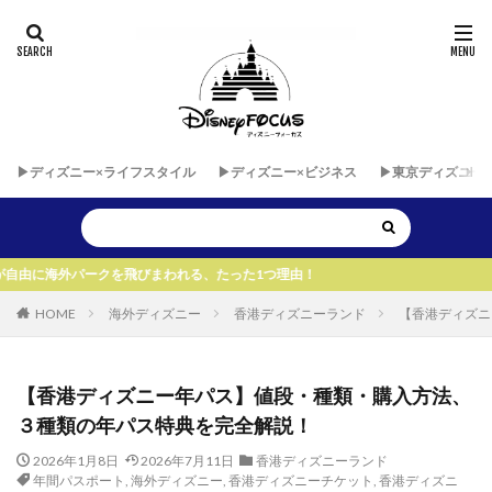
▶︎ディズニー×ライフスタイル
▶︎ディズニー×ビジネス
▶︎東京ディズニー
を飛びまわれる、たった1つ理由！
HOME
海外ディズニー
香港ディズニーランド
【香港ディズニ
【香港ディズニー年パス】値段・種類・購入方法、
３種類の年パス特典を完全解説！
2026年1月8日
2026年7月11日
香港ディズニーランド
年間パスポート
,
海外ディズニー
,
香港ディズニーチケット
,
香港ディズニ