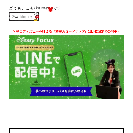
どうも、こも/𝕜𝕠𝕞𝕠
です
＼平日ディズニーを叶える『秘密のロードマップ』はLINE限定で公開中／