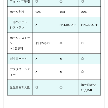
フォトパス割引
◎
◎
◎
ホテル割引
10%
15%
20%
一部のホテル
✖
HK$300OFF
HK$300OFF
レストラン
ホテルレストラ
ン
平日のみ◎
◎
◎
＋1名無料
誕生日ケーキ
✖
✖
◎
アフタヌーンテ
✖
✖
◎
ィー
除外日がな
誕生日無料入園
◎
◎
いため✖