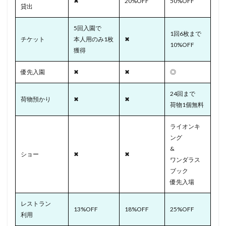
✖
20%OFF
50%OFF
貸出
5回入園で
1回6枚まで
チケット
本人用のみ1枚
✖
10%OFF
獲得
優先入園
✖
✖
◎
24回まで
荷物預かり
✖
✖
荷物1個無料
ライオンキ
ング
&
ショー
✖
✖
ワンダラス
ブック
優先入場
レストラン
13%OFF
18%OFF
25%OFF
利用