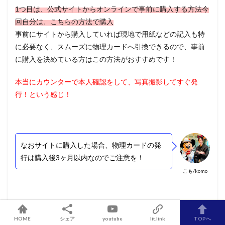
1つ目は、
公式サイトからオンラインで
事前に購入する方法
今
回自分は、
こちらの方法で購入
事前にサイトから購入していれば
現地で用紙などの記入も特
に必要なく、
スムーズに物理カードへ引換できるので、
事前
に購入を決めている方は
この方法がおすすめです！
本当にカウンターで本人確認をして、写真撮影してすぐ発
行！という感じ！
なおサイトに購入した場合、物理カードの発
行は購入後3ヶ月以内なのでご注意を！
こも/komo
まず、「
香港ディズニーランドの公式HP
」をクリック。
HOME
シェア
youtube
lit.link
TOPへ