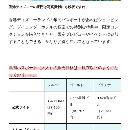
香港ディズニーの正門は写真撮影にも鉄板ですね！
香港ディズニーランドの年間パスポートがあればショッピン
グ
、
ダイニング
、
ホテル
の客室での特別な特典や、
限定コレ
クション
を購入できたり、
限定プレビュー
や
イベント
に
参加
することもできる、かなりお得な年パスとなっています。
年間パスポート（大人）の販売価格は、現在以下のようにな
っております。
シルバー
ゴールド
プラチナ
2,558香港ド
4,678香港ド
1,468HKD
ル
ル
公式サイト
(29,100
（50,707
（92,731
円)
円）
円）
トリップドットコ